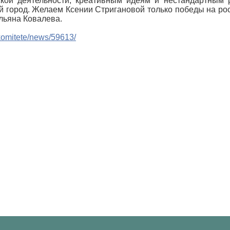
ской деятельности, креативным идеям и нестандартным
 город. Желаем Ксении Стригановой только победы на рос
льяна Ковалева.
o-komitete/news/59613/