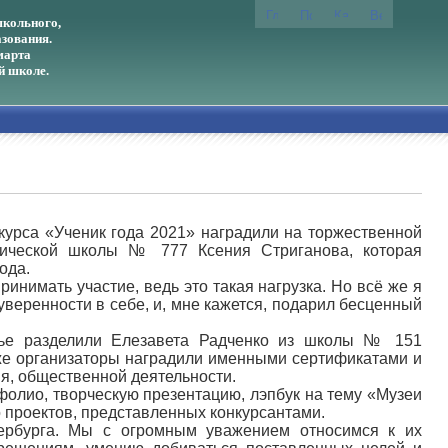
кольного,
зования.
марта
й школе.
курса «Ученик года 2021» наградили на торжественной
гической школы № 777 Ксения Стриганова, которая
ода.
принимать участие, ведь это такая нагрузка. Но всë же я
уверенности в себе, и, мне кажется, подарил бесценный
тье разделили Елезавета Радченко из школы № 151
кже организаторы наградили именными сертификатами и
я, общественной деятельности.
фолио, творческую презентацию, лэпбук на тему «Музеи
 проектов, представленных конкурсантами.
тербурга. Мы с огромным уважением относимся к их