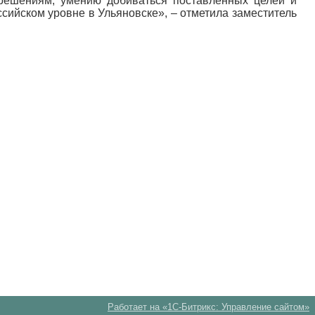
 решениям, умению добиваться поставленных целей и
сийском уровне в Ульяновске», – отметила заместитель
Работает на «1С-Битрикс: Управление сайтом»