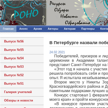
Главная
Анонс
Архив
Авторы
Авторам
Партнеры
Конт
Выпуск №56
В Петербурге назвали побе
Выпуск №55
24.02.2021
Победителей, призеров и ли
Выпуск №54
церемонии в Академии талан
представит Санкт-Петербург на 
Выпуск №53
«Этот год я начала с участия
решила попробовать себя и пров
Выпуск №52
опыт. Я испытала незабываемые
Второе место у Никиты Зо
Выпуск №51
Красногвардейского района и 
памятными подарками лучших шк
Галерея учителей
Конкурс стартовал 1 февраля
моего края» и пройти конкурсн
Обзоры и новости
«В конкурсе приняли учас