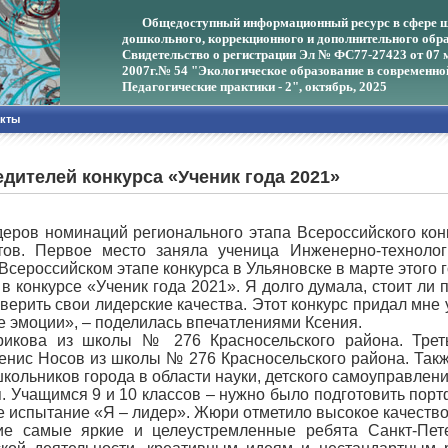
Общедоступный информационный ресурс в сфере ш
дошкольного, коррекционного и дополнительного обра
Свидетельство о регистрации Эл № ФС77-27423 от 07 
2007г.
№ 54 "Экологическое образование в современно
Педагогические практики - 2", октябрь, 2025
акты
дителей конкурса «Ученик года 2021»
деров номинаций регионального этапа Всероссийского кон
тов. Первое место заняла ученица Инженерно-техноло
Всероссийском этапе конкурса в Ульяновске в марте этого г
 в конкурсе «Ученик года 2021». Я долго думала, стоит ли 
ерить свои лидерские качества. Этот конкурс придал мне 
 эмоции», – поделилась впечатлениями Ксения.
рикова из школы № 276 Красносельского района. Тре
Денис Носов из школы № 276 Красносельского района. Та
ольников города в области науки, детского самоуправлени
. Учащимся 9 и 10 классов – нужно было подготовить порт
ое испытание «Я – лидер». Жюри отметило высокое качество
тие самые яркие и целеустремленные ребята Санкт-Пе