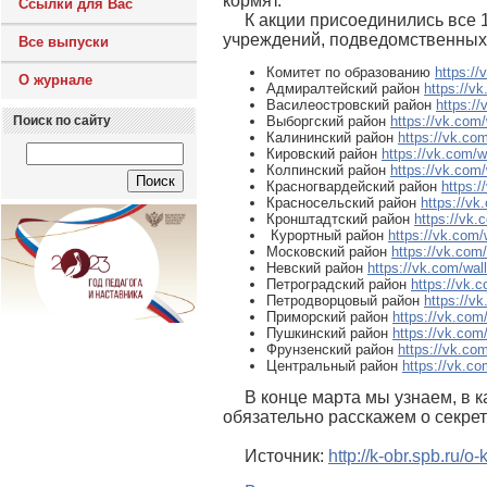
кормят.
Ссылки для Вас
К акции присоединились все 
учреждений, подведомственных 
Все выпуски
Комитет по образованию
https:/
О журнале
Адмиралтейский район
https://v
Василеостровский район
https:/
Выборгский район
https://vk.com
Поиск по сайту
Калининский район
https://vk.co
Кировский район
https://vk.com/
Колпинский район
https://vk.com
Красногвардейский район
https:
Красносельский район
https://v
Кронштадтский район
https://vk
Курортный район
https://vk.com
Московский район
https://vk.com
Невский район
https://vk.com/wa
Петроградский район
https://vk.
Петродворцовый район
https://v
Приморский район
https://vk.com
Пушкинский район
https://vk.co
Фрунзенский район
https://vk.co
Центральный район
https://vk.c
В конце марта мы узнаем, в к
обязательно расскажем о секрет
Источник:
http://k-obr.spb.ru/