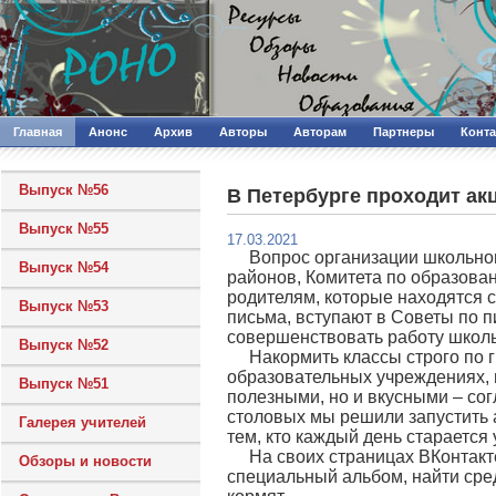
Главная
Анонс
Архив
Авторы
Авторам
Партнеры
Конт
Выпуск №56
В Петербурге проходит а
Выпуск №55
17.03.2021
Вопрос организации школьног
Выпуск №54
районов, Комитета по образова
родителям, которые находятся с
Выпуск №53
письма, вступают в Советы по 
совершенствовать работу школ
Выпуск №52
Накормить классы строго по 
образовательных учреждениях, п
Выпуск №51
полезными, но и вкусными – сог
столовых мы решили запустит
Галерея учителей
тем, кто каждый день стараетс
На своих страницах ВКонтак
Обзоры и новости
специальный альбом, найти сре