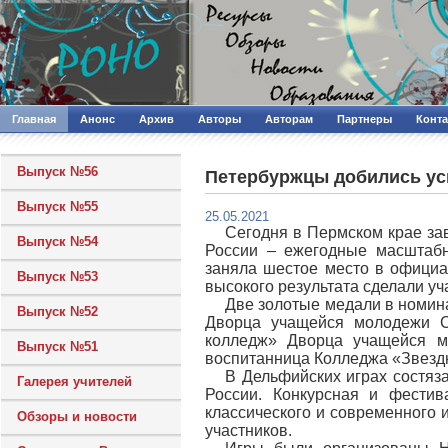
Главная
Анонс
Архив
Авторы
Авторам
Партнеры
Конт
Выпуск №56
Петербуржцы добились ус
Выпуск №55
25.05.2021
Сегодня в Пермском крае з
Выпуск №54
России – ежегодные масштабн
заняла шестое место в официа
Выпуск №53
высокого результата сделали у
Две золотые медали в номин
Выпуск №52
Дворца учащейся молодежи Са
колледж» Дворца учащейся м
Выпуск №51
воспитанница Колледжа «Звезд
В Дельфийских играх состяза
Галерея учителей
России. Конкурсная и фести
классического и современного и
Обзоры и новости
участников.