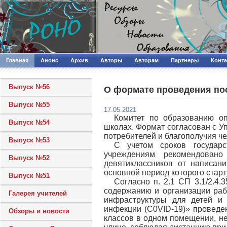
Главная
Анонс
Архив
Авторы
Авторам
Партнеры
Конт
Выпуск №56
О формате проведения по
Выпуск №55
17.05.2021
Комитет по образованию оп
Выпуск №54
школах. Формат согласован с 
потребителей и благополучия че
Выпуск №53
С учетом сроков государс
учреждениям рекомендован
Выпуск №52
девятиклассников от написан
основной период которого старт
Выпуск №51
Согласно п. 2.1 СП 3.1/2.4.
содержанию и организации раб
Галерея учителей
инфраструктуры для детей и
инфекции (C0VID-19)» проведе
Обзоры и новости
классов в одном помещении, не