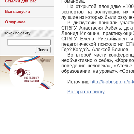
Романова.
Ссылки для Вас
На открытой площадке «100
Все выпуски
экспертов на волнующие их т
лучшие из которых были озвуче
О журнале
В дискуссии приняли участи
СПбГУ Анастасия Азбель, докт
Леонид Илюшин, практикующий
Поиск по сайту
СПбГУ Елена Риехайканен и 
педагогической психологии СП
Где? Когда?» Алексей Блинов.
Во второй части конференц
необъективно о себе», «Корид
поведения человека», «Ателье
образовании, на уроках», «Сот
Источник:
http://k-obr.spb.ru/
Возврат к списку