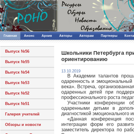
Главная
Анонс
Архив
Авторы
Авторам
Партнеры
Конт
Выпуск №56
Школьники Петербурга при
ориентированию
Выпуск №55
13.10.2019
Выпуск №54
В Академии талантов прошл
одаренность и эмоциональный 
Выпуск №53
века». Встреча, организованн
одаренных детей при поддер
Выпуск №52
профессионального роста педаг
Участники конференции о
Выпуск №51
одаренными детьми в дополн
диагностикой эмоционального и
Галерея учителей
«Данная конференция пос
интеграции форм его развит
Обзоры и новости
заместитель директора по ра