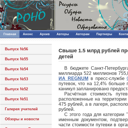
Главная
Анонс
Архив
Авторы
Авторам
Партнеры
Конт
Выпуск №56
Свыше 1.5 млрд рублей пр
детей
Выпуск №55
В бюджете Санкт-Петербург
Выпуск №54
миллиарда 522 миллионов 755,8
ИА REGNUM
в пресс-службе
Выпуск №53
путевок, что на 12,4% больше
каникул запланировано предост
Выпуск №52
Расчётная стоимость путе
расположенные на территории 
Выпуск №51
475 рублей, а в лагеря, распо
Галерея учителей
рублей.
С этого года для категории
Обзоры и новости
именным документом, подтвер
части стоимости путевки в орг