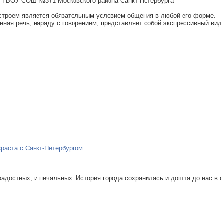
и ГБОУ СОШ №371 Московского района Санкт-Петербурга
ым строем является обязательным условием общения в любой его форме.
нная речь, наряду с говорением, представляет собой экспрессивный в
зраста с Санкт-Петербургом
радостных, и печальных. История города сохранилась и дошла до нас в 