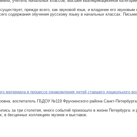
евна, учитель начальных классов, высшей квалификационной категори
и существует, прежде всего, как звуковой язык, и владение его звуков
сего содержания обучения русскому языку в начальных классах. Письме
ого материала в процессе ознакомления детей старшего дошкольного во
овна, воспитатель ГБДОУ №119 Фрунзенского района Санкт-Петербурга
лись за три столетия, много событий произошло в жизни Петербурга: и 
х, в бесценных коллекциях музеев и выставок.