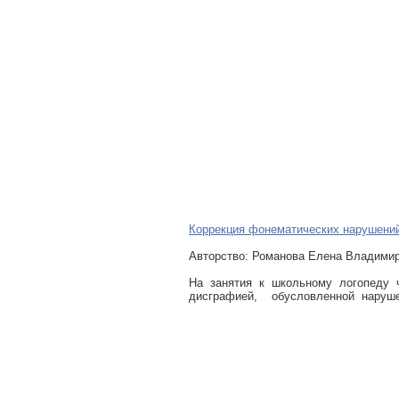
Коррекция фонематических нарушени
Авторcтво: Романова Елена Владимир
На занятия к школьному логопеду 
дисграфией, обусловленной наруше