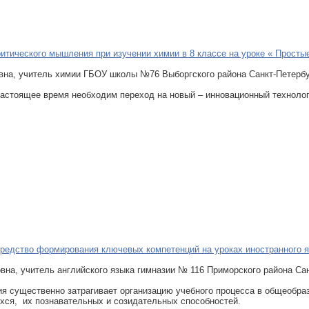
итического мышления при изучении химии в 8 классе на уроке « Прост
вна, учитель химии ГБОУ школы №76 Выборгского района Санкт-Петерб
астоящее время необходим переход на новый – инновационный технологи
средство формирования ключевых компетенций на уроках иностранного 
на, учитель английского языка гимназии № 116 Приморского района Са
ия существенно затрагивает организацию учебного процесса в общеобра
хся, их познавательных и созидательных способностей.