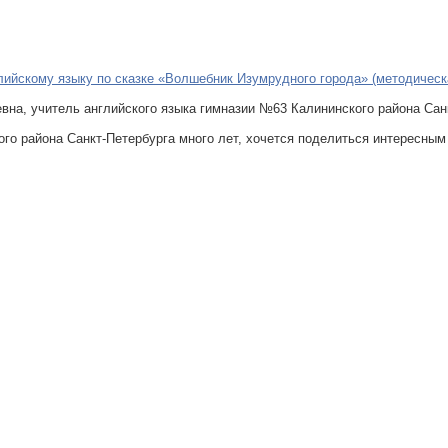
лийскому языку по сказке «Волшебник Изумрудного города» (методическ
вна, учитель английского языка гимназии №63 Калининского района Сан
го района Санкт-Петербурга много лет, хочется поделиться интересны