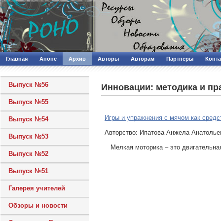
Главная
Анонс
Архив
Авторы
Авторам
Партнеры
Конт
Выпуск №56
Инновации: методика и пр
Выпуск №55
Игры и упражнения с мячом как средс
Выпуск №54
Авторcтво: Ипатова Анжела Анатолье
Выпуск №53
Мелкая моторика – это двигательная 
Выпуск №52
Выпуск №51
Галерея учителей
Обзоры и новости