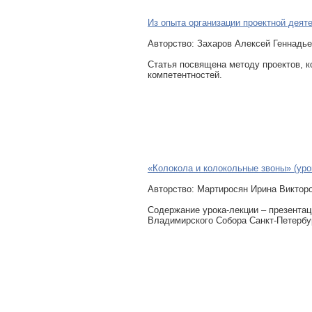
Из опыта организации проектной деят
Авторcтво: Захаров Алексей Геннадь
Статья посвящена методу проектов, 
компетентностей.
«Колокола и колокольные звоны» (уро
Авторcтво: Мартиросян Ирина Викторо
Содержание урока-лекции – презентац
Владимирского Собора Санкт-Петербу