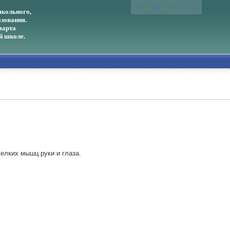
кольного,
зования.
марта
й школе.
елких мышц руки и глаза.