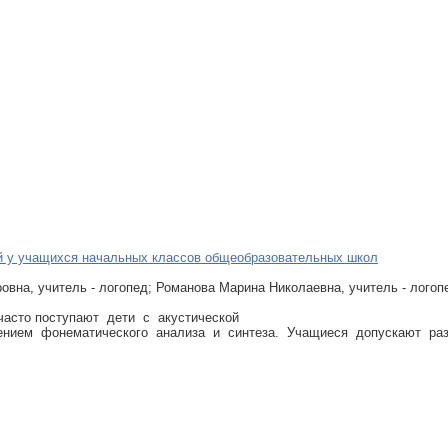
й у учащихся начальных классов общеобразовательных школ
овна, учитель - логопед; Романова Марина Николаевна, учитель - лого
часто поступают дети с акустической
нием фонематического анализа и синтеза. Учащиеся допускают раз