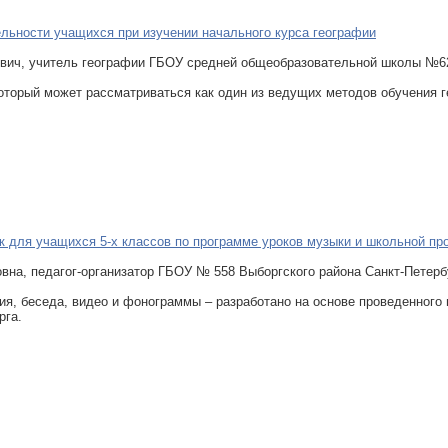
ельности учащихся при изучении начального курса географии
евич, учитель географии ГБОУ средней общеобразовательной школы №62
который может рассматриваться как один из ведущих методов обучения
к для учащихся 5-х классов по программе уроков музыки и школьной пр
вна, педагог-организатор ГБОУ № 558 Выборгского района Санкт-Петер
ия, беседа, видео и фонограммы – разработано на основе проведенного
рга.