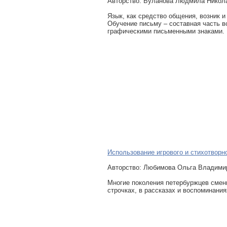
Авторcтво: Буланова Людмила Никола
Язык, как средство общения, возник 
Обучение письму – составная часть в
графическими письменными знаками.
Использование игрового и стихотворн
Авторcтво: Любимова Ольга Владимир
Многие поколения петербуржцев смени
строчках, в рассказах и воспоминания