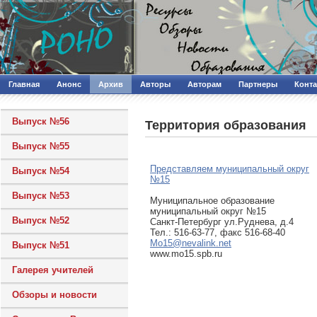
Главная
Анонс
Архив
Авторы
Авторам
Партнеры
Конт
Выпуск №56
Территория образования
Выпуск №55
Представляем муниципальный округ
Выпуск №54
№15
Выпуск №53
Муниципальное образование
муниципальный округ №15
Выпуск №52
Санкт-Петербург ул.Руднева, д.4
Тел.: 516-63-77, факс 516-68-40
Mo15@nevalink.net
Выпуск №51
www.mo15.spb.ru
Галерея учителей
Обзоры и новости