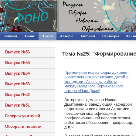
Главная
Анонс
Архив
Авторы
Авторам
Партнеры
Конт
Выпуск №56
Тема №25: "Формирование 
Выпуск №55
Применение новых форм духовно-
Выпуск №54
нравственного воспитания детей и
молодежи (Из опыта работы
Выпуск №53
международного Корчаковского
лагеря «Наш Дом»)
Выпуск №52
Авторcтво: Демакова Ирина
Дмитриевна, заведующая кафедрой
Выпуск №51
педагогики и психологии Академии
повышения квалификации и
Галерея учителей
профессиональной переподготовки
работников образования, профессор,
Обзоры и новости
д.п.н.