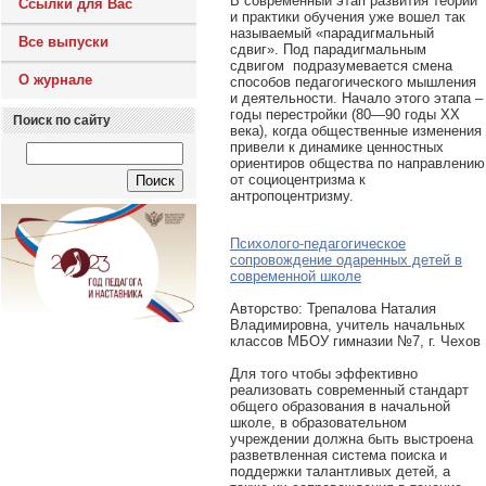
В современный этап развития теории
Ссылки для Вас
и практики обучения уже вошел так
называемый «парадигмальный
Все выпуски
сдвиг». Под парадигмальным
сдвигом подразумевается смена
О журнале
способов педагогического мышления
и деятельности. Начало этого этапа –
годы перестройки (80—90 годы ХХ
Поиск по сайту
века), когда общественные изменения
привели к динамике ценностных
ориентиров общества по направлению
от социоцентризма к
антропоцентризму.
Психолого-педагогическое
сопровождение одаренных детей в
современной школе
Авторcтво: Трепалова Наталия
Владимировна, учитель начальных
классов МБОУ гимназии №7, г. Чехов
Для того чтобы эффективно
реализовать современный стандарт
общего образования в начальной
школе, в образовательном
учреждении должна быть выстроена
разветвленная система поиска и
поддержки талантливых детей, а