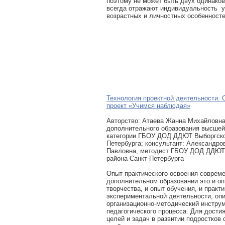
поэтому не может быть двух одинаков
всегда отражают индивидуальность уч
возрастных и личностных особенносте
Технология проектной деятельности.
проект «Учимся наблюдая»
Авторcтво: Атаева Жанна Михайловна
дополнительного образования высше
категории ГБОУ ДОД ДДЮТ Выборгског
Петербурга; консультант: Александро
Павловна, методист ГБОУ ДОД ДДЮТ
района Санкт-Петербурга
Опыт практического освоения совреме
дополнительном образовании это и оп
творчества, и опыт обучения, и практи
экспериментальной деятельности, оп
организационно-методический инстру
педагогического процесса. Для дости
целей и задач в развитии подростков 