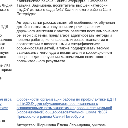
Калининского района Санкт-Петербурга; Тимофеева
а Лидия
Татьяна Вадимовна, воспитатель высшей категории,
ского
ГБДОУ детского сада №17 Калининского района Санкт-
Петербурга
Авторы статьи рассказывают об особенностях обучения
я ПДД
детей с тяжелыми нарушениями речи правилам
дорожного движения с учетом развития всех компонентов
о
речевой системы, предлагают адаптировать методы и
тавлено
приемы работы, использовать игровые технологии в
ика
соответствии с возрастными и специфическими
кая
особенностями детей, а также поддерживать тесную
ствуют
взаимосвязь логопеда и воспитателя в коррекционном
дают
процессе для получения максимально возможного
,
положительного результата.
ие ИКТ
атериал
е
я игра
Особенности организации работы по профилактике ДДТТ
у
в ГБСКОУ для обучающихся, воспитанников с
стями
ограниченными возможностями здоровья специальной
(коррекционной) общеобразовательной школе №657
Приморского района Санкт-Петербурга
гог
Авторcтво: Шорникова Елена Леонидовна, учитель