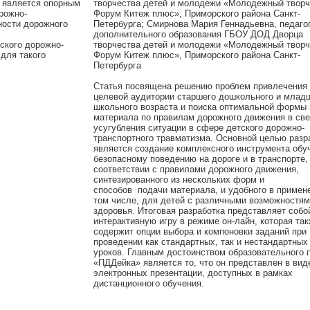
 является опорным
творчества детей и молодежи «Молодежный творч
рожно-
Форум Китеж плюс», Приморского района Санкт-
ности дорожного
Петербурга; Смирнова Мария Геннадьевна, педаго
дополнительного образования ГБОУ ДОД Дворца
ского дорожно-
творчества детей и молодежи «Молодежный творч
 для такого
Форум Китеж плюс», Приморского района Санкт-
Петербурга
Статья посвящена решению проблем привлечения
целевой аудитории старшего дошкольного и млад
школьного возраста и поиска оптимальной формы
материала по правилам дорожного движения в све
усугубления ситуации в сфере детского дорожно-
транспортного травматизма. Основной целью разр
является создание комплексного инструмента обу
безопасному поведению на дороге и в транспорте,
соответствии с правилами дорожного движения,
синтезированного из нескольких форм и
способов подачи материала, и удобного в примене
том числе, для детей с различными возможностя
здоровья. Итоговая разработка представляет собо
интерактивную игру в режиме он-лайн, которая та
содержит опции выбора и компоновки заданий при
проведении как стандартных, так и нестандартных
уроков. Главным достоинством образовательного 
«ПДДейка» является то, что он представлен в вид
электронных презентации, доступных в рамках
дистанционного обучения.