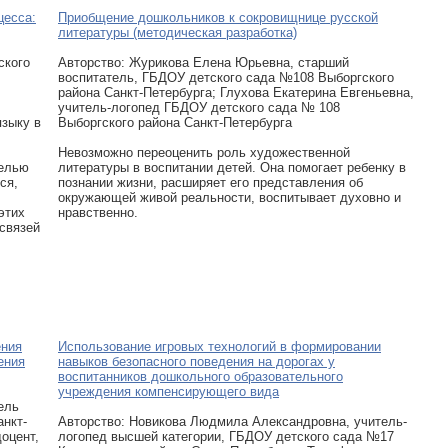
цесса:
Приобщение дошкольников к сокровищнице русской
литературы (методическая разработка)
ского
Авторcтво: Журикова Елена Юрьевна, старший
воспитатель, ГБДОУ детского сада №108 Выборгского
района Санкт-Петербурга; Глухова Екатерина Евгеньевна,
учитель-логопед ГБДОУ детского сада № 108
языку в
Выборгского района Санкт-Петербурга
Невозможно переоценить роль художественной
целью
литературы в воспитании детей. Она помогает ребенку в
ся,
познании жизни, расширяет его представления об
окружающей живой реальности, воспитывает духовно и
этих
нравственно.
связей
ения
Использование игровых технологий в формировании
ения
навыков безопасного поведения на дорогах у
воспитанников дошкольного образовательного
учреждения компенсирующего вида
ель
нкт-
Авторcтво: Новикова Людмила Александровна, учитель-
доцент,
логопед высшей категории, ГБДОУ детского сада №17