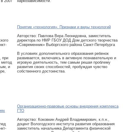
 в 2007
наркозависимости.
Понятие «технология». Признаки и виды технологий
Авторcтво: Павлова Вера Леонидовна, заместитель
ского
директора по НМР ГБОУ ДОД Дом детского творчества
нкт-
«Современник» Выборгского района Санкт-Петербурга
В условиях дополнительного образования ребенок
, при
развивается, включаясь в активную познавательную и
я метод
игровую деятельность, тем самым решая проблему
мым, и
развития своих способностей, пробуждая чувство
ре,
собственного достоинства.
Организационно-правовые основы внедрения комплекса
иях
ГТО
Авторcтво: Коковкин Андрей Владимирович, к.п.н.,
пед
доцент Вологодского института развития образования
нкт-
заместитель начальника Департамента физической