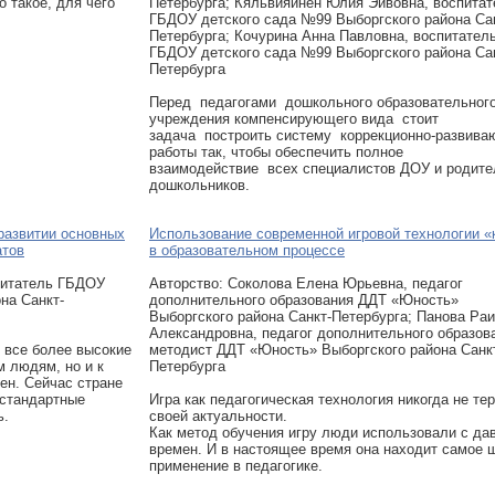
о такое, для чего
Петербурга; Кяльвияйнен Юлия Эйвовна, воспитат
ГБДОУ детского сада №99 Выборгского района Са
Петербурга; Кочурина Анна Павловна, воспитател
ГБДОУ детского сада №99 Выборгского района Са
Петербурга
Перед педагогами дошкольного образовательног
учреждения компенсирующего вида стоит
задача построить систему коррекционно-развив
работы так, чтобы обеспечить полное
взаимодействие всех специалистов ДОУ и родите
дошкольников.
развитии основных
Использование современной игровой технологии «
атов
в образовательном процессе
спитатель ГБДОУ
Авторcтво: Соколова Елена Юрьевна, педагог
на Санкт-
дополнительного образования ДДТ «Юность»
Выборгского района Санкт-Петербурга; Панова Ра
Александровна, педагог дополнительного образов
 все более высокие
методист ДДТ «Юность» Выборгского района Санк
м людям, но и к
Петербурга
ен. Сейчас стране
естандартные
Игра как педагогическая технология никогда не те
ь.
своей актуальности.
Как метод обучения игру люди использовали с да
времен. И в настоящее время она находит самое 
применение в педагогике.