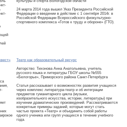
ель
культуры и спорта Вологодской области
нкт-
ь
24 марта 2014 года вышел Указ Президента Российской
нкт-
Федерации о введении в действие с 1 сентября 2014г. в
Российской Федерации Всероссийского физкультурно-
спортивного комплекса «Готов к труду и обороне» (ГТО).
о
ающей
лей
квест»
Театр как образовательный ресурс
Авторcтво: Тихонова Анна Анатольевна, учитель
русского языка и литературы ГБОУ школы №555
«Белогорье», Приморского района Санкт-Петербурга
иса
ания,
Статья рассказывает о возможностях развития учащихся
т-
через комплекс литература-театр и об интеграции
предметов гуманитарного цикла (музыки,
изобразительного искусства, истории, литературы) при
ряет
изучении драматических произведений. Рассматриваются
конкретные примеры заданий, которые могут стать
вних
частью проекта «Театр» и объединить собой работы
широкое
одного ученика или групп учащихся в течение учебного
года.