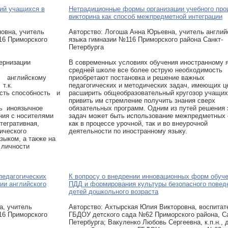
ий учащихся в
Нетрадиционные формы организации учебного про
викторина как способ межпредметной интеграции
овна, учитель
Авторcтво: Логоша Анна Юрьевна, учитель англий
16 Приморского
языка гимназии №116 Приморского района Санкт-
Петербурга
ернизации
В современных условиях обучения иностранному 
средней школе все более острую необходимость
я английскому
приобретают постановка и решение важных
т.к.
педагогических и методических задач, имеющих 
сть способность и
расширить общеобразовательный кругозор учащих
привить им стремление получить знания сверх
ь иноязычное
обязательных программ. Одним из путей решения 
ния с носителями
задач может быть использование межпредметных 
тегративная,
как в процессе урочной, так и во внеурочной
ического
деятельности по иностранному языку.
зыком, а также на
 личности
педагогических
К вопросу о внедрении инновационных форм обуч
ии английского
ПДД и формирования культуры безопасного повед
детей дошкольного возраста
а, учитель
Авторcтво: Ахтырская Юлия Викторовна, воспитат
16 Приморского
ГБДОУ детского сада №62 Приморского района, Са
Петербурга; Вакуленко Любовь Сергеевна, к.п.н., 