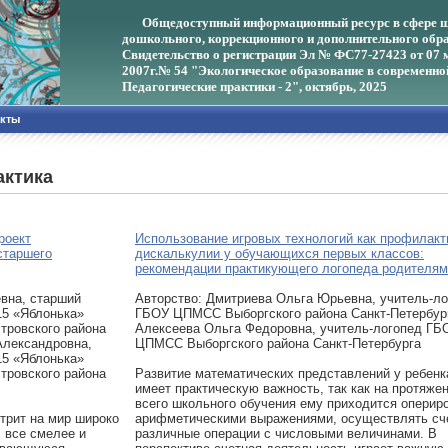
Общедоступный информационный ресурс в сфере ш
дошкольного, коррекционного и дополнительного обра
Свидетельство о регистрации Эл № ФС77-27423 от 07 
2007г.
№ 54 "Экологическое образование в современно
Педагогические практики - 2", октябрь, 2025
акты
актика
роект
Использование игровых технологий как профилакт
старшего
дискалькулии у обучающихся первых классов:
рекомендации практикующего логопеда родителям
вна, старший
Авторcтво: Дмитриева Ольга Юрьевна, учитель-ло
15 «Яблонька»
ГБОУ ЦПМСС Выборгского района Санкт-Петербур
тровского района
Алексеева Ольга Федоровна, учитель-логопед ГБ
Александровна,
ЦПМСС Выборгского района Санкт-Петербурга
15 «Яблонька»
тровского района
Развитие математических представлений у ребенк
имеет практическую важность, так как на протяже
всего школьного обучения ему приходится оперир
трит на мир широко
арифметическими выражениями, осуществлять сч
 все смелее и
различные операции с числовыми величинами. В