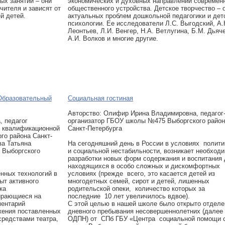
ых занятий – они
экономических и духовных направлений современ
ителя и зависят от
общественного устройства. Детское творчество – 
й детей.
актуальных проблем дошкольной педагогики и дет
психологии. Ее исследователи Л.С. Выгодский, А.
Леонтьев, Л.И. Венгер, Н.А. Ветлугина, Б.М. Дьяч
А.И. Волков и многие другие.
 Образовательный
Социальная гостиная
Авторcтво: Олифир Ирина Владимировна, педагог
, педагог
организатор ГБОУ школы №475 Выборгского райо
й квалификационной
Санкт-Петербурга
о района Санкт-
ва Татьяна
На сегодняшний день в России в условиях полити
 Выборгского
и социальной нестабильности, возникает необход
разработки новых форм содержания и воспитания 
находящихся в особо сложных и дискомфортных
нных технологий в
условиях (прежде всего, это касается детей из
ыт активного
многодетных семей, сирот и детей, лишенных
ка
родительской опеки, количество которых за
ирающиеся на
последние 10 лет увеличилось вдвое).
ментарий
С этой целью в нашей школе было открыто отделе
жения поставленных
дневного пребывания несовершеннолетних (далее
средствами театра,
ОДПН) от СПб ГБУ «Центра социальной помощи 