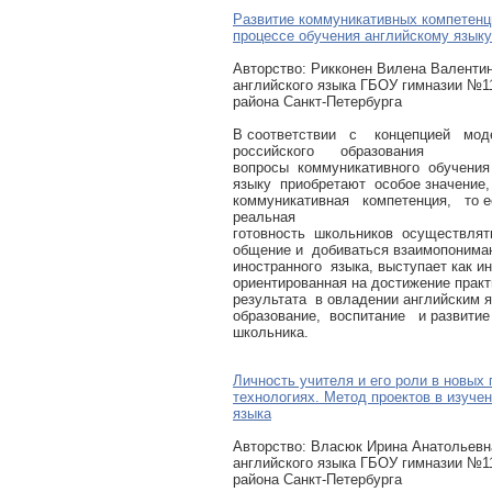
Развитие коммуникативных компетенц
процессе обучения английскому языку
Авторcтво: Рикконен Вилена Валентин
английского языка ГБОУ гимназии №1
района Санкт-Петербурга
В соответствии с концепцией мод
российского образования
вопросы коммуникативного обучени
языку приобретают особое значение, 
коммуникативная компетенция, то е
реальная
готовность школьников осуществлят
общение и добиваться взаимопонима
иностранного языка, выступает как ин
ориентированная на достижение практ
результата в овладении английским я
образование, воспитание и развитие
школьника.
Личность учителя и его роли в новых 
технологиях. Метод проектов в изучен
языка
Авторcтво: Власюк Ирина Анатольевн
английского языка ГБОУ гимназии №1
района Санкт-Петербурга