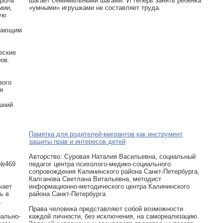
 роль
шагает семимильными шагами. И теперь занять ребенка
мии,
«умными» игрушками не составляет труда.
ую
ивающим
еские
ов.
вого
я
шний
Памятка для родителей-мигрантов как инструмент
защиты прав и интересов детей
Авторcтво: Суровая Наталия Васильевна, социальный
 №469
педагог центра психолого-медико-социального
сопровождения Калининского района Санкт-Петербурга,
Калганова Светлана Витальевна, методист
чает
информационно-методического центра Калининского
ь в
района Санкт-Петербурга
.
Права человека представляют собой возможности
иально-
каждой личности, без исключения, на самореализацию.