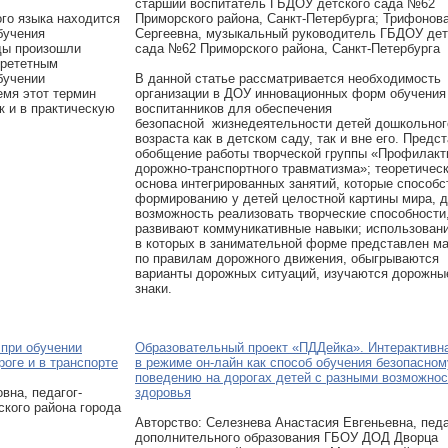
старший воспитатель ГБДОУ детского сада №62
го языка находится
Приморского района, Санкт-Петербурга; Трифонов
обучения
Сергеевна, музыкальный руководитель ГБДОУ дет
ды произошли
сада №62 Приморского района, Санкт-Петербурга
орететным
бучении
В данной статье рассматривается необходимость
емя этот термин
организации в ДОУ инновационных форм обучени
к и в практическую
воспитанников для обеспечения
безопасной жизнедеятельности детей дошкольног
возраста как в детском саду, так и вне его. Предс
обобщение работы творческой группы «Профилакт
дорожно-транспортного травматизма»; теоретичес
основа интегрированных занятий, которые способ
формированию у детей целостной картины мира, 
возможность реализовать творческие способности
развивают коммуникативные навыки; использован
в которых в занимательной форме представлен м
по правилам дорожного движения, обыгрываются
варианты дорожных ситуаций, изучаются дорожны
знаки.
 при обучении
Образовательный проект «ПДДейка». Интерактивна
оге и в транспорте
в режиме он-лайн как способ обучения безопасном
поведению на дорогах детей с разными возможно
вна, педагог-
здоровья
кого района города
Авторcтво: Селезнева Анастасия Евгеньевна, педа
дополнительного образования ГБОУ ДОД Дворца