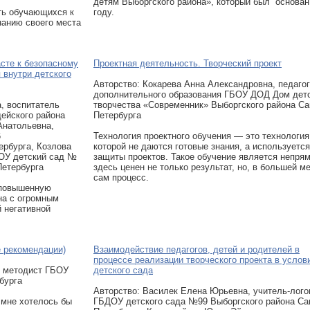
детям Выборгского района», который был основан
ь обучающихся к
году.
анию своего места
сте к безопасному
Проектная деятельность. Творческий проект
 внутри детского
Авторcтво: Кокарева Анна Александровна, педагог
дополнительного образования ГБОУ ДОД Дом дет
, воспитатель
творчества «Современник» Выборгского района Са
ейского района
Петербурга
Анатольевна,
6
Технология проектного обучения — это технология
ербурга, Козлова
которой не даются готовые знания, а используетс
ОУ детский сад №
защиты проектов. Такое обучение является непря
Петербурга
здесь ценен не только результат, но, в большей ме
сам процесс.
 повышенную
на с огромным
 негативной
е рекомендации)
Взаимодействие педагогов, детей и родителей в
процессе реализации творческого проекта в услов
, методист ГБОУ
детского сада
бурга
Авторcтво: Василек Елена Юрьевна, учитель-лого
 мне хотелось бы
ГБДОУ детского сада №99 Выборгского района Са