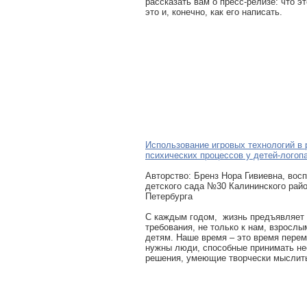
рассказать вам о пресс-релизе: что эт
это и, конечно, как его написать.
Использование игровых технологий в 
психических процессов у детей-логоп
Авторcтво: Бренз Нора Гивиевна, во
детского сада №30 Калининского райо
Петербурга
С каждым годом, жизнь предъявляет
требования, не только к нам, взрослы
детям. Наше время – это время перем
нужны люди, способные принимать н
решения, умеющие творчески мыслит