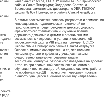
еский
начальных классов, ГБСКОУ школы № 657 Приморского
района Санкт-Петербурга; Зададаева Светлана
г
Борисовна, заместитель директора по УВР, ГБСКОУ
школы № 657 Приморского района Санкт-Петербурга
еский
В статье раскрываются вопросы разработки и применения
инновационных педагогических технологий по
профилактике и предупреждению детского дорожно
-транспортного травматизма и изучению правил
шего
дорожного движения с детьми с ограниченными
 подачи
возможностями здоровья в условиях специальной
те
коррекционной школы VIII вида на примере ГБСКОУ
школы №657 Приморского района Санкт-Петербурга.
аботки
Особое внимание обращается на то, что наличие
чения
интеллектуального дефекта у учащихся школы
 в
существенно затрудняет решение задачи
воспитание культуры безопасного поведения на дорогах
и только при правильной расстановке акцентов в
нии, в
обучении и воспитании детей, создание системы работы
ми
по профилактике ДДТТ позволяет переориентировать
й
личность учащегося в нужном обществу направлении.
кже
проекта
е ряда