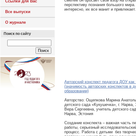
смелее он бросает свой взор на отк
Ссылки для Вас
перспективу познания большого мира.
интересно, их все манит и привлекает.
Все выпуски
О журнале
Поиск по сайту
Авторский конспект педагога ДОУ как
(значимость авторских конспектов в 
образовании)
Авторcтво: Ощепкова Марина Анатоль
детского сада «Кукушечка», г. Нарва,
Вера Сергеевна, учитель детского сад
Нарва, Эстония
Создание конспекта – важная часть п
работы, серьезный исследовательский
процесс. Работа с детьми без творче