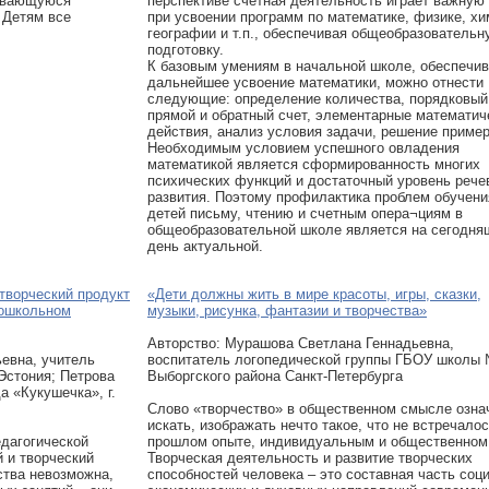
рывающуюся
перспективе счетная деятельность играет важную
 Детям все
при усвоении программ по математике, физике, хи
географии и т.п., обеспечивая общеобразовательн
подготовку.
К базовым умениям в начальной школе, обеспеч
дальнейшее усвоение математики, можно отнести
следующие: определение количества, порядковый
прямой и обратный счет, элементарные математич
действия, анализ условия задачи, решение пример
Необходимым условием успешного овладения
математикой является сформированность многих
психических функций и достаточный уровень рече
развития. Поэтому профилактика проблем обучени
детей письму, чтению и счетным опера¬циям в
общеобразовательной школе является на сегодня
день актуальной.
 творческий продукт
«Дети должны жить в мире красоты, игры, сказки,
дошкольном
музыки, рисунка, фантазии и творчества»
Авторcтво: Мурашова Светлана Геннадьевна,
евна, учитель
воспитатель логопедической группы ГБОУ школы
 Эстония; Петрова
Выборгского района Санкт-Петербурга
а «Кукушечка», г.
Слово «творчество» в общественном смысле озна
искать, изображать нечто такое, что не встречалос
едагогической
прошлом опыте, индивидуальным и общественном
 и творческий
Творческая деятельность и развитие творческих
ства невозможна,
способностей человека – это составная часть соц