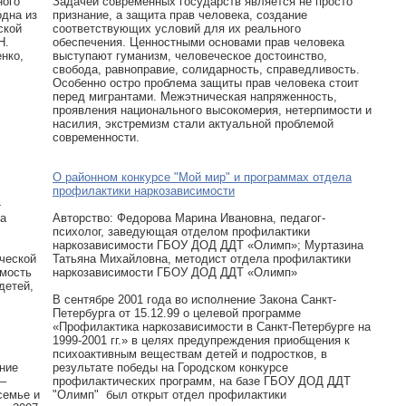
ного
Задачей современных государств является не просто
одна из
признание, а защита прав человека, создание
ской
соответствующих условий для их реального
Н.
обеспечения. Ценностными основами прав человека
енко,
выступают гуманизм, человеческое достоинство,
свобода, равноправие, солидарность, справедливость.
Особенно остро проблема защиты прав человека стоит
перед мигрантами. Межэтническая напряженность,
проявления национального высокомерия, нетерпимости и
насилия, экстремизм стали актуальной проблемой
современности.
О районном конкурсе "Мой мир" и программах отдела
профилактики наркозависимости
-
на
Авторcтво: Федорова Марина Ивановна, педагог-
психолог, заведующая отделом профилактики
наркозависимости ГБОУ ДОД ДДТ «Олимп»; Муртазина
ческой
Татьяна Михайловна, методист отдела профилактики
имость
наркозависимости ГБОУ ДОД ДДТ «Олимп»
детей,
В сентябре 2001 года во исполнение Закона Санкт-
Петербурга от 15.12.99 о целевой программе
«Профилактика наркозависимости в Санкт-Петербурге на
1999-2001 гг.» в целях предупреждения приобщения к
психоактивным веществам детей и подростков, в
ние
результате победы на Городском конкурсе
 –
профилактических программ, на базе ГБОУ ДОД ДДТ
семье и
"Олимп" был открыт отдел профилактики