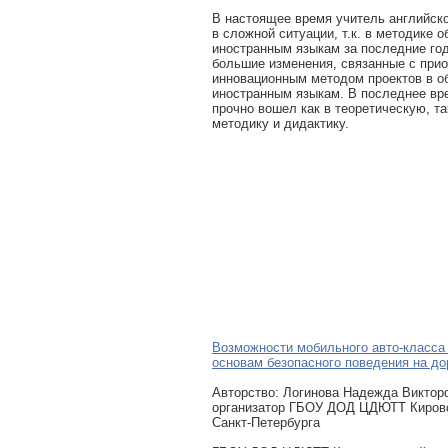
В настоящее время учитель английско
в сложной ситуации, т.к. в методике 
иностранным языкам за последние го
большие изменения, связанные с при
инновационным методом проектов в о
иностранным языкам. В последнее вр
прочно вошел как в теоретическую, та
методику и дидактику.
Возможности мобильного авто-класса
основам безопасного поведения на дор
Авторcтво: Логинова Надежда Викторо
организатор ГБОУ ДОД ЦДЮТТ Кировс
Санкт-Петербурга