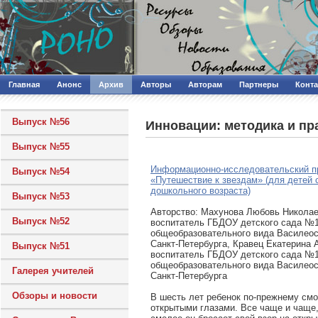
Главная
Анонс
Архив
Авторы
Авторам
Партнеры
Конт
Выпуск №56
Инновации: методика и пр
Выпуск №55
Информационно-исследовательский п
Выпуск №54
«Путешествие к звездам» (для детей 
дошкольного возраста)
Выпуск №53
Авторcтво: Махунова Любовь Николае
Выпуск №52
воспитатель ГБДОУ детского сада №
общеобразовательного вида Василеос
Санкт-Петербурга, Кравец Екатерина 
Выпуск №51
воспитатель ГБДОУ детского сада №
общеобразовательного вида Василеос
Галерея учителей
Санкт-Петербурга
Обзоры и новости
В шесть лет ребенок по-прежнему смо
открытыми глазами. Все чаще и чаще,