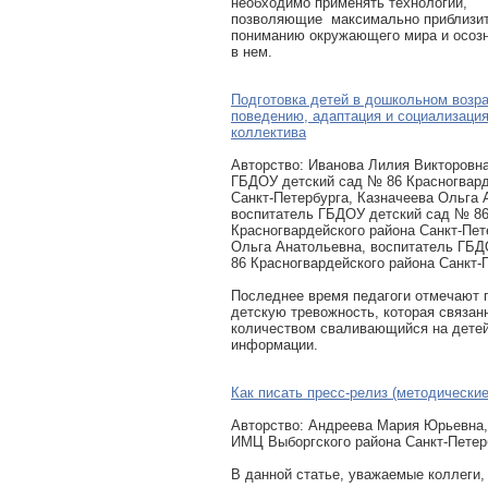
необходимо применять технологии,
позволяющие максимально приблизит
пониманию окружающего мира и осозн
в нем.
Подготовка детей в дошкольном возра
поведению, адаптация и социализация
коллектива
Авторcтво: Иванова Лилия Викторовна
ГБДОУ детский сад № 86 Красногвард
Санкт-Петербурга, Казначеева Ольга 
воспитатель ГБДОУ детский сад № 8
Красногвардейского района Санкт-Пет
Ольга Анатольевна, воспитатель ГБД
86 Красногвардейского района Санкт-
Последнее время педагоги отмечают
детскую тревожность, которая связан
количеством сваливающийся на детей
информации.
Как писать пресс-релиз (методически
Авторcтво: Андреева Мария Юрьевна
ИМЦ Выборгского района Санкт-Петер
В данной статье, уважаемые коллеги,