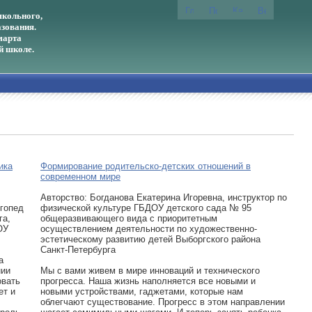
кольного,
зования.
марта
й школе.
ика
Формирование родительско-детских отношений в
современном мире
Авторcтво: Богданова Екатерина Игоревна, инструктор по
гопед
физической культуре ГБДОУ детского сада № 95
га,
общеразвивающего вида с приоритетным
ОУ
осуществлением деятельности по художественно-
эстетическому развитию детей Выборгского района
Санкт-Петербурга
а
нии
Мы с вами живем в мире инноваций и технического
овать
прогресса. Наша жизнь наполняется все новыми и
ет и
новыми устройствами, гаджетами, которые нам
облегчают существование. Прогресс в этом направлении