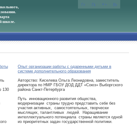
кольного,
зования.
марта
й школе.
боты
Опыт организации работы с одаренными детьми в
системе дополнительного образования
ель
Авторcтво: Киселева Ольга Леонидовна, заместитель
директора по НМР ГБОУ ДОД ДДТ «Союз» Выборгского
№ 130
района Санкт-Петербурга
Путь инновационного развития общества,
я
модернизации страны трудно представить себе без
участия активных, самостоятельных, творчески
мыслящих, талантливых людей. Наращивание
интеллектуального потенциала страны является одной
кого
из приоритетных задач государственной политики.