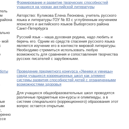
Формирование и развитие творческих способностей
учащихся на уроках английской литературы
тель
ем
Авторcтво: Куликова Елена Леоновна, учитель русского
 района
языка и литературы ГОУ № 83 с углубленным изучением
японского и английского языков Выборгского района
Санкт-Петербурга
ально
Русский язык – наша духовная родина, надо любить и
– мой
беречь его. Одним из средств спасения русского языка
х
является изучение его в контексте мировой литературы.
Необходимо стремиться использовать любую
е
возможность для сравнения и сопоставления творчества
русских писателей с зарубежными.
аботы
Проведение предметного конкурса «Умники и умницы»
среди учащихся коррекционных школ как элемент
системы развития способностей детей с ограниченными
ь
возможностями здоровья
Для учащихся общеобразовательных школ проводятся
различные предметные кон-курсы и олимпиады, а в
бые
системе специального (коррекционного) образования этот
нам
вопрос остается открытым.
с,
еренно
ассе