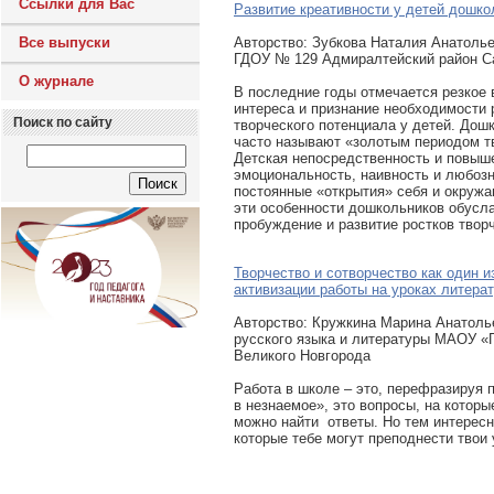
Ссылки для Вас
Развитие креативности у детей дошко
Все выпуски
Авторcтво: Зубкова Наталия Анатолье
ГДОУ № 129 Адмиралтейский район Са
О журнале
В последние годы отмечается резкое 
интереса и признание необходимости 
Поиск по сайту
творческого потенциала у детей. Дош
часто называют «золотым периодом т
Детская непосредственность и повыш
эмоциональность, наивность и любозн
постоянные «открытия» себя и окружа
эти особенности дошкольников обусл
пробуждение и развитие ростков твор
Творчество и сотворчество как один и
активизации работы на уроках литера
Авторcтво: Кружкина Марина Анатоль
русского языка и литературы МАОУ «
Великого Новгорода
Работа в школе – это, перефразируя п
в незнаемое», это вопросы, на которы
можно найти ответы. Но тем интересн
которые тебе могут преподнести твои 