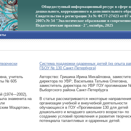
Общедоступный информационный ресурс в сфере ш
дошкольного, коррекционного и дополнительного обра
Свидетельство о регистрации Эл № ФС77-27423 от 07 
2007г.
№ 54 "Экологическое образование в современно
Педагогические практики - 2", октябрь, 2025
акты
творчески
Система поддержки одаренных детей (из опыта ра
ГБОУ № 130 Санкт-Петербурга)
вна, учитель
Авторcтво: Гришина Ирина Михайловна, заместит
олы № 605
директора по УВР; Васильева Татьяна Олеговна,
заместитель директора по УВР ГОУ прогимназии 
Выборгского района Санкт-Петербурга
ой (1974—2002),
была знаменита на
В статье рассматриваются некоторые направлени
али
организации учебной и внеучебной деятельности
ским Моцартом»,
обучающихся в ГОУ «Прогимназии 130 для детей
дошкольного и младшего школьного возраста» по
созданию условий проявления и развития творчес
потенциала талантливых и одаренных детей.