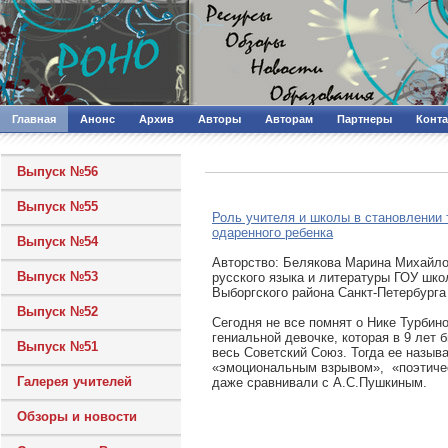
Главная
Анонс
Архив
Авторы
Авторам
Партнеры
Конт
Выпуск №56
Выпуск №55
Роль учителя и школы в становлении 
одаренного ребенка
Выпуск №54
Авторcтво: Белякова Марина Михайло
Выпуск №53
русского языка и литературы ГОУ шк
Выборгского района Санкт-Петербурга
Выпуск №52
Сегодня не все помнят о Нике Турбин
гениальной девочке, которая в 9 лет 
Выпуск №51
весь Советский Союз. Тогда ее назыв
«эмоциональным взрывом», «поэтиче
Галерея учителей
даже сравнивали с А.С.Пушкиным.
Обзоры и новости