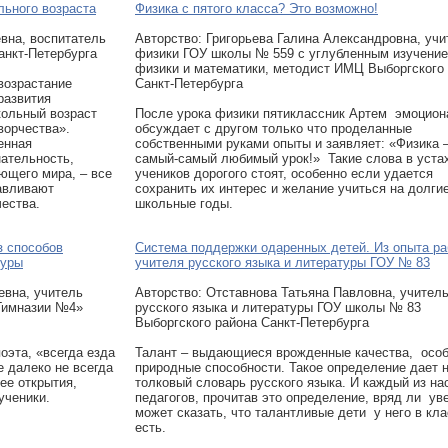
льного возраста
Физика с пятого класса? Это возможно!
вна, воспитатель
Авторcтво: Григорьева Галина Александровна, учи
нкт-Петербурга
физики ГОУ школы № 559 с углубленным изучени
физики и математики, методист ИМЦ Выборгского
возрастание
Санкт-Петербурга
развития
кольный возраст
После урока физики пятиклассник Артем эмоцион
ворчества».
обсуждает с другом только что проделанные
енная
собственными руками опыты и заявляет: «Физика 
ательность,
самый-самый любимый урок!» Такие слова в уста
ющего мира, – все
учеников дорогого стоят, особенно если удается
авливают
сохранить их интерес и желание учиться на долги
чества.
школьные годы.
з способов
Система поддержки одаренных детей. Из опыта р
туры
учителя русского языка и литературы ГОУ № 83
евна, учитель
Авторcтво: Отставнова Татьяна Павловна, учител
Гимназии №4»
русского языка и литературы ГОУ школы № 83
Выборгского района Санкт-Петербурга
оэта, «всегда езда
Талант – выдающиеся врожденные качества, осо
е далеко не всегда
природные способности. Такое определение дает 
ее открытия,
толковый словарь русского языка. И каждый из на
ученики.
педагогов, прочитав это определение, вряд ли ув
может сказать, что талантливые дети у него в кл
есть.