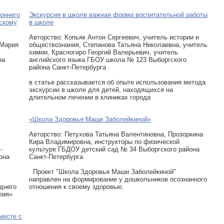
оннего
Экскурсия в школе важная форма воспитательной работы
йскому
в школе
Авторcтво: Копьяк Антон Сергеевич, учитель истории и
 Мария
обществознания, Степанова Татьяна Николаевна, учитель
химии, Красногиро Георгий Валерьевич, учитель
на
английского языка ГБОУ школа № 123 Выборгского
района Санкт-Петербурга
в статье рассказывается об опыте использования метода
экскурсии в школе для детей, находящихся на
длительном лечении в клиниках города
«Школа Здоровья Маши Заболейкиной»
Авторcтво: Петухова Татьяна Валентиновна, Прозоркина
Кира Владимировна, инструкторы по физической
-
культуре ГБДОУ детский сад № 34 Выборгского района
она
Санкт-Петербурга
Проект "Школа Здоровья Маши Заболейкиной"
направлен на формирование у дошкольников осознанного
днего
отношения к своему здоровью.
лия»
месте с