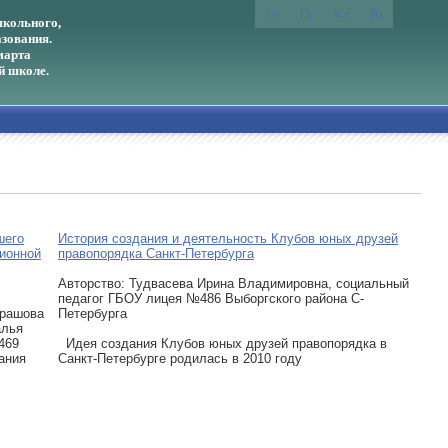
кольного,
зования.
марта
й школе.
шего
История создания и деятельность Клубов юных друзей
ционной
правопорядка Санкт-Петербурга
Авторcтво: Тудвасева Ирина Владимировна, социальный
педагог ГБОУ лицея №486 Выборгского района С-
урашова
Петербурга
алья
469
Идея создания Клубов юных друзей правопорядка в
ания
Санкт-Петербурге родилась в 2010 году