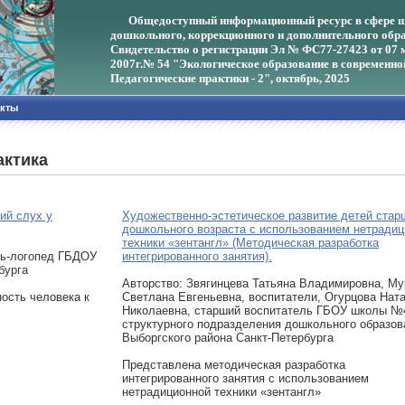
Общедоступный информационный ресурс в сфере ш
дошкольного, коррекционного и дополнительного обра
Свидетельство о регистрации Эл № ФС77-27423 от 07 
2007г.
№ 54 "Экологическое образование в современно
Педагогические практики - 2", октябрь, 2025
акты
актика
ий слух у
Художественно-эстетическое развитие детей стар
дошкольного возраста с использованием нетради
техники «зентангл» (Методическая разработка
ль-логопед ГБДОУ
интегрированного занятия).
бурга
Авторcтво: Звягинцева Татьяна Владимировна, М
ость человека к
Светлана Евгеньевна, воспитатели, Огурцова Нат
Николаевна, старший воспитатель ГБОУ школы №
структурного подразделения дошкольного образов
Выборгского района Санкт-Петербурга
Представлена методическая разработка
интегрированного занятия с использованием
нетрадиционной техники «зентангл»