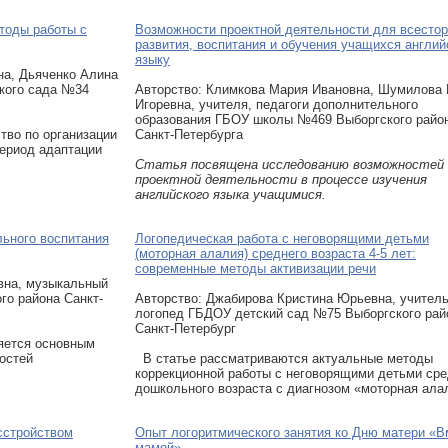
тоды работы с
Возможности проектной деятельности для всестор
развития, воспитания и обучения учащихся англи
языку
на, Дьяченко Алина
кого сада №34
Авторcтво: Климкова Мария Ивановна, Шумилова
Игоревна, учителя, педагоги дополнительного
образования ГБОУ школы №469 Выборгского райо
тво по организации
Санкт-Петербурга
период адаптации
Статья посвящена исследованию возможностей
проектной деятельности в процессе изучения
английского языка учащимися.
льного воспитания
Логопедическая работа с неговорящими детьми
(моторная алалия) среднего возраста 4-5 лет:
современные методы активизации речи
вна, музыкальный
о района Санкт-
Авторcтво: Джабирова Кристина Юрьевна, учитель
логопед ГБДОУ детский сад №75 Выборгского рай
Санкт-Петербург
яется основным
остей
В статье рассматриваются актуальные методы
коррекционной работы с неговорящими детьми сре
дошкольного возраста с диагнозом «моторная ала
асстройством
Опыт логоритмического занятия ко Дню матери «В
мамой»