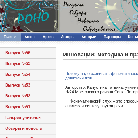
Главная
Анонс
Архив
Авторы
Авторам
Партнеры
Конт
Выпуск №56
Инновации: методика и пр
Выпуск №55
Почему надо развивать фонематическ
Выпуск №54
дошкольников
Выпуск №53
Авторcтво: Капустина Татьяна, учите
№24 Московского района Санкт-Петер
Выпуск №52
Фонематический слух – это способн
анализу и синтезу звуков речи
Выпуск №51
Галерея учителей
Обзоры и новости