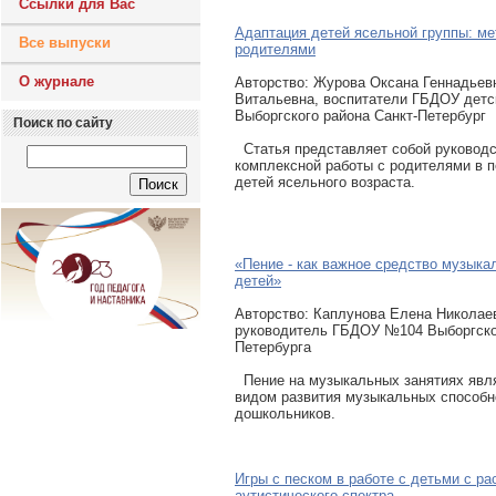
Ссылки для Вас
Адаптация детей ясельной группы: ме
Все выпуски
родителями
О журнале
Авторcтво: Журова Оксана Геннадьев
Витальевна, воспитатели ГБДОУ детс
Выборгского района Санкт-Петербург
Поиск по сайту
Статья представляет собой руководс
комплексной работы с родителями в 
детей ясельного возраста.
«Пение - как важное средство музыка
детей»
Авторcтво: Каплунова Елена Николае
руководитель ГБДОУ №104 Выборгског
Петербурга
Пение на музыкальных занятиях явл
видом развития музыкальных способн
дошкольников.
Игры с песком в работе с детьми с р
аутистического спектра