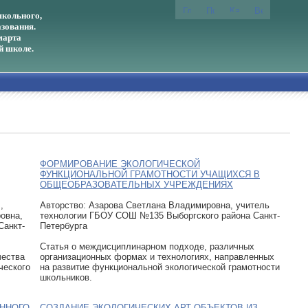
кольного,
зования.
марта
й школе.
ФОРМИРОВАНИЕ ЭКОЛОГИЧЕСКОЙ
ФУНКЦИОНАЛЬНОЙ ГРАМОТНОСТИ УЧАЩИХСЯ В
ОБЩЕОБРАЗОВАТЕЛЬНЫХ УЧРЕЖДЕНИЯХ
,
Авторcтво: Азарова Светлана Владимировна, учитель
овна,
технологии ГБОУ СОШ №135 Выборгского района Санкт-
Санкт-
Петербурга
Статья о междисциплинарном подходе, различных
чества
организационных формах и технологиях, направленных
ческого
на развитие функциональной экологической грамотности
школьников.
ННОГО
СОЗДАНИЕ ЭКОЛОГИЧЕСКИХ АРТ-ОБЪЕКТОВ ИЗ