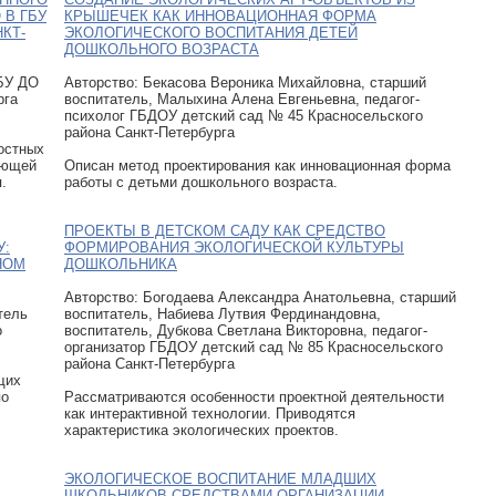
В ГБУ
КРЫШЕЧЕК КАК ИННОВАЦИОННАЯ ФОРМА
КТ-
ЭКОЛОГИЧЕСКОГО ВОСПИТАНИЯ ДЕТЕЙ
ДОШКОЛЬНОГО ВОЗРАСТА
ГБУ ДО
Авторcтво: Бекасова Вероника Михайловна, старший
рга
воспитатель, Малыхина Алена Евгеньевна, педагог-
психолог ГБДОУ детский сад № 45 Красносельского
района Санкт-Петербурга
остных
ающей
Описан метод проектирования как инновационная форма
.
работы с детьми дошкольного возраста.
ПРОЕКТЫ В ДЕТСКОМ САДУ КАК СРЕДСТВО
У:
ФОРМИРОВАНИЯ ЭКОЛОГИЧЕСКОЙ КУЛЬТУРЫ
НОМ
ДОШКОЛЬНИКА
Авторcтво: Богодаева Александра Анатольевна, старший
тель
воспитатель, Набиева Лутвия Фердинандовна,
о
воспитатель, Дубкова Светлана Викторовна, педагог-
организатор ГБДОУ детский сад № 85 Красносельского
района Санкт-Петербурга
щих
по
Рассматриваются особенности проектной деятельности
как интерактивной технологии. Приводятся
характеристика экологических проектов.
ЭКОЛОГИЧЕСКОЕ ВОСПИТАНИЕ МЛАДШИХ
ШКОЛЬНИКОВ СРЕДСТВАМИ ОРГАНИЗАЦИИ