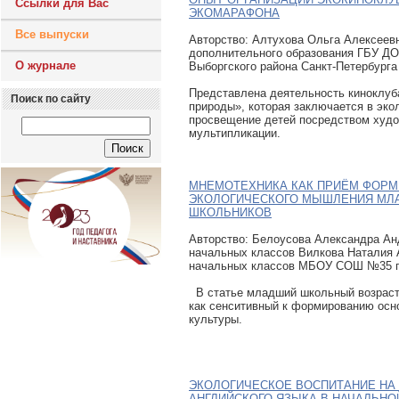
Ссылки для Вас
ЭКОМАРАФОНА
Все выпуски
Авторcтво: Алтухова Ольга Алексеевн
дополнительного образования ГБУ Д
О журнале
Выборгского района Санкт-Петербурга
Представлена деятельность киноклуб
Поиск по сайту
природы», которая заключается в эко
просвещение детей посредством худ
мультипликации.
МНЕМОТЕХНИКА КАК ПРИЁМ ФОР
ЭКОЛОГИЧЕСКОГО МЫШЛЕНИЯ МЛ
ШКОЛЬНИКОВ
Авторcтво: Белоусова Александра Ан
начальных классов Вилкова Наталия 
начальных классов МБОУ СОШ №35 г.
В статье младший школьный возраст
как сенситивный к формированию осн
культуры.
ЭКОЛОГИЧЕСКОЕ ВОСПИТАНИЕ НА
АНГЛИЙСКОГО ЯЗЫКА В НАЧАЛЬНО