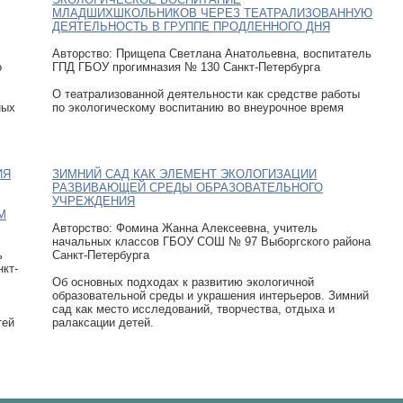
МЛАДШИХШКОЛЬНИКОВ ЧЕРЕЗ ТЕАТРАЛИЗОВАННУЮ
ДЕЯТЕЛЬНОСТЬ В ГРУППЕ ПРОДЛЕННОГО ДНЯ
Авторcтво: Прищепа Светлана Анатольевна, воспитатель
о
ГПД ГБОУ прогимназия № 130 Санкт-Петербурга
О театрализованной деятельности как средстве работы
ных
по экологическому воспитанию во внеурочное время
ИЯ
ЗИМНИЙ САД КАК ЭЛЕМЕНТ ЭКОЛОГИЗАЦИИ
РАЗВИВАЮЩЕЙ СРЕДЫ ОБРАЗОВАТЕЛЬНОГО
УЧРЕЖДЕНИЯ
М
Авторcтво: Фомина Жанна Алексеевна, учитель
начальных классов ГБОУ СОШ № 97 Выборгского района
ь
Санкт-Петербурга
кт-
Об основных подходах к развитию экологичной
образовательной среды и украшения интерьеров. Зимний
сад как место исследований, творчества, отдыха и
тей
ралаксации детей.