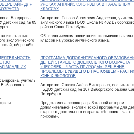
ОБЕРЕГАЙ!» ДЛЯ
УРОКАХ АНГЛИЙСКОГО ЯЗЫКА В НАЧАЛЬНЫХ
ВОЗРАСТА
КЛАССАХ
совна, Бондарева
Авторcтво: Попова Анастасия Андреевна, учитель
У детский сад № 85
английского языка ГБОУ школа № 482 Выборгског
урга
района Санкт-Петербурга
итанию старших
Об экологическом воспитании школьников началь
го экологического
классов на уроках английского языка.
множай, оберегай!».
ДЕЯТЕЛЬНОСТЬ
ПРОГРАММА ДОПОЛНИТЕЛЬНОГО ОБРАЗОВАН
ДСТВО
ДЕТЕЙ СТАРШЕГО ДОШКОЛЬНОГО ВОЗРАСТА
ЬЯ МЛАДШИХ
«ЧЕЛОВЕК – ЧАСТЬ ПРИРОДЫ»: РЕШЕНИЕ
ПРОБЛЕМЫ БУДУЩЕГО В НАСТОЯЩЕМ - РАСТИ
ЮНЫХ ЭКОЛОГОВ
сандровна, учитель
 Выборгского
Авторcтво: Стасюк Алёна Викторовна, воспитател
ГБДОУ детский сад № 107 Выборгского района Сан
Петербурга
-
ащихся
Представлена основа разработанной автором
дополнительной экологической программы для де
старшего дошкольного возраста «Человек – часть
природы».