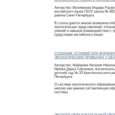
Авторcтво: Велибекова Индира Рауфо
английского языка ГБОУ школа № 482
района Санкт-Петербурга
В статье дается анализ возможносте
экологических представлений, отноше
умений и навыков взаимодействия с 
средствами английского языка.
СОЗДАНИЕ УСЛОВИЙ ДЛЯ ФОРМИР
ЭКОЛОГИЧЕСКИХ ПРИВЫЧЕК У О
Авторcтво: Майорова Наталия Николае
Набока Дарья Сергеевна, воспитател
детский сад № 33 Красносельского ра
Петербурга
О системе экологического образовани
школах как важная составляющая обр
системы
ЭКОЛОГО-ОБРАЗОВАТЕЛЬНЫЙ ПРО