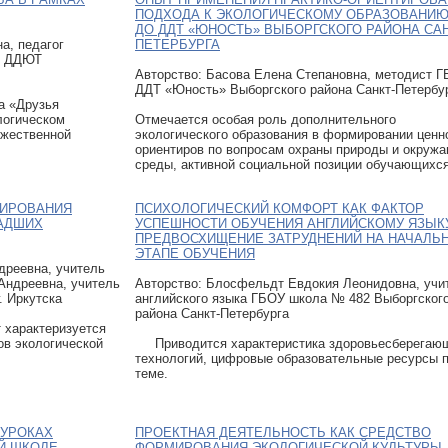
ПОДХОДА К ЭКОЛОГИЧЕСКОМУ ОБРАЗОВАНИЮ 
ДО ДДТ «ЮНОСТЬ» ВЫБОРГСКОГО РАЙОНА САН
а, педагог
ПЕТЕРБУРГА
О ДДЮТ
Авторcтво: Басова Елена Степановна, методист 
ДДТ «Юность» Выборгского района Санкт-Петербу
а «Друзья
логическом
Отмечается особая роль дополнительного
ожественной
экологического образования в формировании ценн
ориентиров по вопросам охраны природы и окруж
среды, активной социальной позиции обучающихся
МИРОВАНИЯ
ПСИХОЛОГИЧЕСКИЙ КОМФОРТ КАК ФАКТОР
АДШИХ
УСПЕШНОСТИ ОБУЧЕНИЯ АНГЛИЙСКОМУ ЯЗЫК
ПРЕДВОСХИЩЕНИЕ ЗАТРУДНЕНИЙ НА НАЧАЛЬ
ЭТАПЕ ОБУЧЕНИЯ
дреевна, учитель
Андреевна, учитель
Авторcтво: Блосфельдт Евдокия Леонидовна, учи
 Иркутска
английского языка ГБОУ школа № 482 Выборгског
района Санкт-Петербурга
 характеризуется
ов экологической
Приводится характеристика здоровьесберегаю
технологий, цифровые образовательные ресурсы 
теме.
 УРОКАХ
ПРОЕКТНАЯ ДЕЯТЕЛЬНОСТЬ КАК СРЕДСТВО
Й ШКОЛЕ
ФОРМИРОВАНИЯ ЭКОЛОГИЧЕСКОЙ КУЛЬТУРЫ