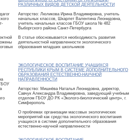
РАЗЛИЧНЫХ ВИДОВ ДЕТСКОЙ ДЕЯТЕЛЬНОСТИ
дагог
Авторcтво: Люликова Ирина Владимировна, учитель
ского
начальных классов, Шкарлет Валентина Леонидовна,
т-
учитель начальных классов ГБОУ школа № 482
Выборгского района Санкт-Петербурга
ектной
В статье обосновывается необходимость развития
ложены
деятельностной направленности экологического
тоговых
образования младших школьников
ЭКОЛОГИЧЕСКОЕ ВОСПИТАНИЕ УЧАЩИХСЯ
РЕСПУБЛИКИ КРЫМ В СИСТЕМЕ ДОПОЛНИТЕЛЬНОГО
ОБРАЗОВАНИЯ ЕСТЕСТВЕННО-НАУЧНОЙ
на
НАПРАВЛЕННОСТИ
 ГБОУ
а
Авторcтво: Мишнёва Наталья Леонидовна, директор,
Савчук Александра Владимировна, заведующий учебным
ого
отделом ГБОУ ДО РК «Эколого-биологический центр», г.
Симферополь
О проблемах организации массовых экологических
мероприятий как средства экологического воспитания
учащихся в системе дополнительного образования
естественно-научной направленности
ЭКОЛОГИЧЕСКОЕ ВОСПИТАНИЕ