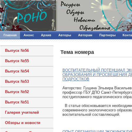
Главная
Анонс
Архив
Авторы
Авторам
Партнеры
Конт
Выпуск №56
Тема номера
Выпуск №55
ВОСПИТАТЕЛЬНЫЙ ПОТЕНЦИАЛ ЭК
Выпуск №54
ОБРАЗОВАНИЯ И ПРОСВЕЩЕНИЯ Д
ПОДРОСТКОВ
Выпуск №53
Авторcтво: Гущина Эльвира Васильевна
Выпуск №52
профессор ГБУ ДПО Санкт-Петербург
постдипломного педагогического обра
Выпуск №51
В статье обосновывается необходимо
современного экологического образова
Галерея учителей
воспитательной составляющей.
Обзоры и новости
ОПЫТ ОРГАНИЗАЦИИ ЭКОКИНОКЛУ