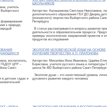
ШКОЛЬНИКОВ
вна, учитель
 Выборгского
Авторcтво: Калашникова Светлана Николаевна, пе
дополнительного образования ГБУ ДО Дворец дет
(юношеского) творчества Выборгского района Санк
й формирования
Петербурга
ния к природе,
природой
В статье рассматриваются вопросы развития про
деятельности в образовательном процессе. Пред
примеры экологических направлений проектов и и
продуктов исследования
ОВАНИЯ
ЭКОЛОГИЯ ЧЕЛОВЕЧЕСКОЙ ДУШИ НА ОСНОВЕ
БУЧАЮЩИХСЯ
ИЗУЧЕНИЯ ТВОРЧЕСТВА А.П. ПЛАТОНОВА
вна, воспитатель,
Авторcтво: Михалёва Инна Ивановна, Царёва Еле
ь ГБДОУ ЦРР –
Борисовна, учителя русского языка и литературы
йона Санкт-
школа № 482 Выборгского района Санкт-Петербург
Экология души – это качественный уровень личн
я в детских садах и
духовного развития каждого человека
азовательной
ЕКТ «ЛЮБИ
ЭКОЛОГИЗАЦИЯ ОБУЧЕНИЯ И ВОСПИТАНИЯ НА