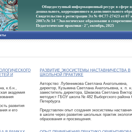
Общедоступный информационный ресурс в сфере ш
дошкольного, коррекционного и дополнительного обра
Свидетельство о регистрации Эл № ФС77-27423 от 07 
2007г.
№ 54 "Экологическое образование в современно
Педагогические практики - 2", октябрь, 2025
акты
ОЛОГИЧЕСКОГО
РАЗВИТИЕ ЭКОСИСТЕМЫ НАСТАВНИЧЕСТВА В
ЕТЕЙ И
ШКОЛЬНОЙ ПРАКТИКЕ
Авторcтво: Лубенникова Светлана Анатольевна,
, к.б.н.,
директор, Кузьмина Светлана Анатольевна, к. п. н.
ская академия
заместитель директора, Шмакова Светлана Виктор
зования
методист ГБОУ школа № 482 Выборгского района 
Петербурга
сть развития
ния и его
Представлен опыт создания экосистемы наставни
в школе через развитие школьных практик экологи
образования и просвещения.
БА В РАМКАХ
ОПЫТ ПРИМЕНЕНИЯ ПРАКТИКО-ОРИЕНТИРОВА