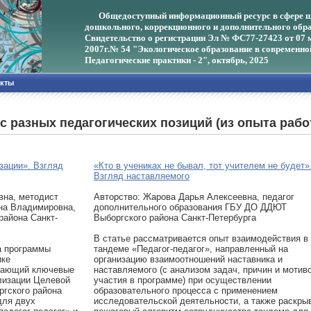
Общедоступный информационный ресурс в сфере ш
дошкольного, коррекционного и дополнительного обра
Свидетельство о регистрации Эл № ФС77-27423 от 07 
2007г.
№ 54 "Экологическое образование в современно
Педагогические практики - 2", октябрь, 2025
акты
 с разных педагогических позиций (из опыта ра
зации». Взгляд
«Кто в учениках не бывал, тот учителем не будет»
Взгляд наставляемого
вна, методист
Авторcтво: Жарова Дарья Алексеевна, педагог
на Владимировна,
дополнительного образования ГБУ ДО ДДЮТ
айона Санкт-
Выборгского района Санкт-Петербурга
В статье рассматривается опыт взаимодействия в
а программы
тандеме «Педагог-педагог», направленный на
ике
организацию взаимоотношений наставника и
ажающий ключевые
наставляемого (с анализом задач, причин и мотив
лизации Целевой
участия в программе) при осуществлении
гского района
образовательного процесса с применением
для двух
исследовательской деятельности, а также раскры