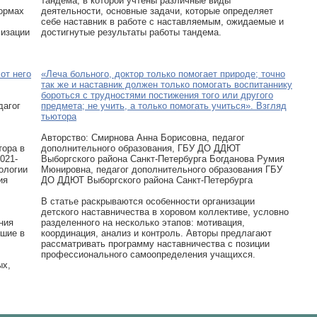
тандема, в которой учтены различные виды
ормах
деятельности, основные задачи, которые определяет
себе наставник в работе с наставляемым, ожидаемые и
лизации
достигнутые результаты работы тандема.
от него
«Леча больного, доктор только помогает природе; точно
так же и наставник должен только помогать воспитаннику
бороться с трудностями постижения того или другого
дагог
предмета; не учить, а только помогать учиться». Взгляд
тьютора
Авторcтво: Смирнова Анна Борисовна, педагог
тора в
дополнительного образования, ГБУ ДО ДДЮТ
021-
Выборгского района Санкт-Петербурга Богданова Румия
ологии
Мюнировна, педагог дополнительного образования ГБУ
ия
ДО ДДЮТ Выборгского района Санкт-Петербурга
В статье раскрываются особенности организации
детского наставничества в хоровом коллективе, условно
ния
разделенного на несколько этапов: мотивация,
дшие в
координация, анализ и контроль. Авторы предлагают
рассматривать программу наставничества с позиции
профессионального самоопределения учащихся.
ых,