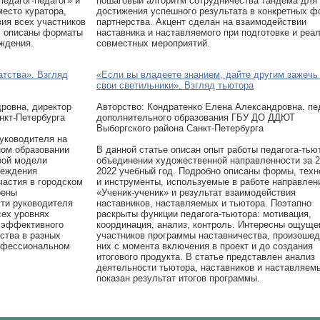
едагог-педагог» и
пошаговый алгоритм сотрудничества тандема для
место куратора,
достижения успешного результата в конкретных ф
ия всех участников
партнерства. Акцент сделан на взаимодействии
), описаны форматы
наставника и наставляемого при подготовке и реа
ждения.
совместных мероприятий.
атства». Взгляд
«Если вы владеете знанием, дайте другим зажечь 
свои светильники». Взгляд тьютора
ровна, директор
Авторcтво: Кондратенко Елена Александровна, пе
нкт-Петербурга
дополнительного образования ГБУ ДО ДДЮТ
Выборгского района Санкт-Петербурга
руководителя на
ном образовании
В данной статье описан опыт работы педагога-тью
вой модели
объединении художественной направленности за 2
реждения
2022 учебный год. Подробно описаны формы, техн
частия в городском
и инструменты, используемые в работе направлен
рены
«Ученик-ученик» и результат взаимодействия
сти руководителя
наставников, наставляемых и тьютора. Поэтапно
сех уровнях
раскрыты функции педагога-тьютора: мотивация,
 эффективного
координация, анализ, контроль. Интересны ощуще
ства в разных
участников программы наставничества, произоше
рофессиональном
них с момента включения в проект и до создания
итогового продукта. В статье представлен анализ
деятельности тьютора, наставников и наставляем
показан результат итогов программы.