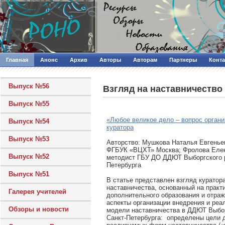
Главная
Анонс
Архив
Авторы
Авторам
Партнеры
Конт
Выпуск №56
Взгляд на наставничество
Выпуск №55
«Любое великое дело – вопрос органи
Выпуск №54
куратора
Выпуск №53
Авторcтво: Мушкова Наталья Евгенье
ФГБУК «ВЦХТ» Москва; Фролова Еле
Выпуск №52
методист ГБУ ДО ДДЮТ Выборгского р
Петербурга
Выпуск №51
В статье представлен взгляд куратор
наставничества, основанный на практ
Галерея учителей
дополнительного образования и отр
аспекты организации внедрения и реа
Обзоры и новости
модели наставничества в ДДЮТ Выбор
Санкт-Петербурга: определены цели 