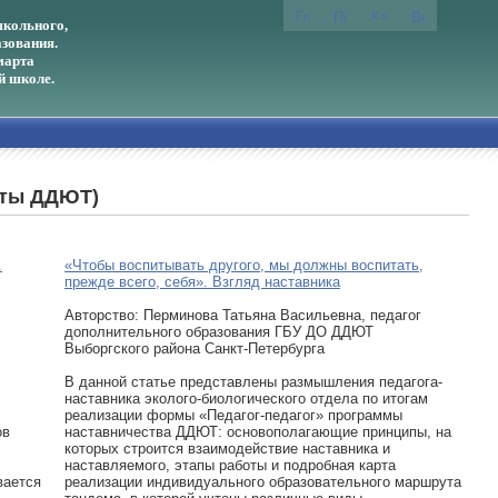
кольного,
зования.
марта
й школе.
боты ДДЮТ)
.
«Чтобы воспитывать другого, мы должны воспитать,
прежде всего, себя». Взгляд наставника
Авторcтво: Перминова Татьяна Васильевна, педагог
дополнительного образования ГБУ ДО ДДЮТ
Выборгского района Санкт-Петербурга
В данной статье представлены размышления педагога-
наставника эколого-биологического отдела по итогам
реализации формы «Педагог-педагог» программы
ов
наставничества ДДЮТ: основополагающие принципы, на
которых строится взаимодействие наставника и
наставляемого, этапы работы и подробная карта
вается
реализации индивидуального образовательного маршрута