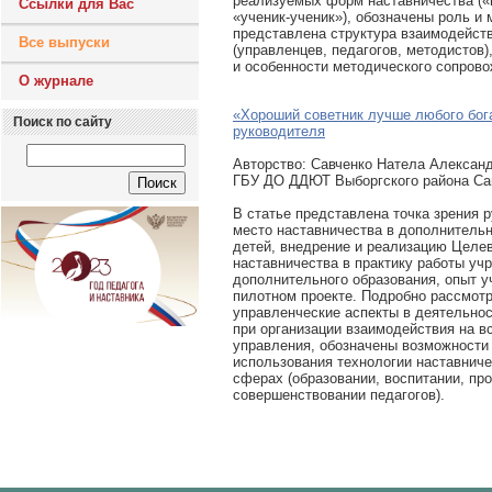
реализуемых форм наставничества («п
Ссылки для Вас
«ученик-ученик»), обозначены роль и 
представлена структура взаимодейств
Все выпуски
(управленцев, педагогов, методистов
и особенности методического сопрово
О журнале
«Хороший советник лучше любого бог
Поиск по сайту
руководителя
Авторcтво: Савченко Натела Александ
ГБУ ДО ДДЮТ Выборгского района Са
В статье представлена точка зрения 
место наставничества в дополнитель
детей, внедрение и реализацию Целе
наставничества в практику работы уч
дополнительного образования, опыт у
пилотном проекте. Подробно рассмот
управленческие аспекты в деятельно
при организации взаимодействия на в
управления, обозначены возможности
использования технологии наставниче
сферах (образовании, воспитании, п
совершенствовании педагогов).