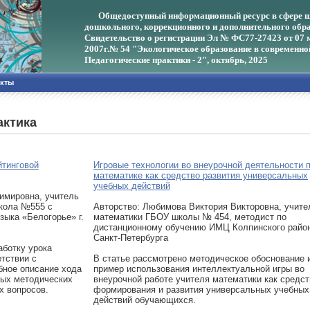
Общедоступный информационный ресурс в сфере ш
дошкольного, коррекционного и дополнительного обра
Свидетельство о регистрации Эл № ФС77-27423 от 07 
2007г.
№ 54 "Экологическое образование в современно
Педагогические практики - 2", октябрь, 2025
акты
актика
йтинговой
Игровые технологии во внеурочной деятельности 
математике как средство развития универсальных
учебных действий
имировна, учитель
школа №555 с
Авторcтво: Любимова Виктория Викторовна, учите
зыка «Белогорье» г.
математики ГБОУ школы № 454, методист по
дистанционному обучению ИМЦ Колпинского райо
Санкт-Петербурга
аботку урока
етствии с
В статье рассмотрено методическое обоснование 
бное описание хода
пример использования интеллектуальной игры во
мых методических
внеурочной работе учителя математики как средст
х вопросов.
формирования и развития универсальных учебных
действий обучающихся.