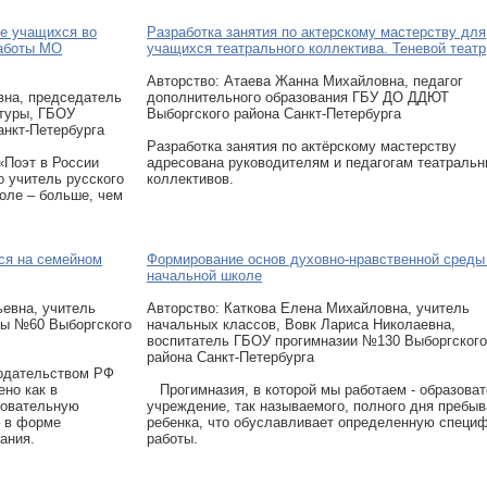
ие учащихся во
Разработка занятия по актерскому мастерству для
работы МО
учащихся театрального коллектива. Теневой театр
Авторcтво: Атаева Жанна Михайловна, педагог
вна, председатель
дополнительного образования ГБУ ДО ДДЮТ
атуры, ГБОУ
Выборгского района Санкт-Петербурга
анкт-Петербурга
Разработка занятия по актёрскому мастерству
Поэт в России
адресована руководителям и педагогам театраль
о учитель русского
коллективов.
оле – больше, чем
ся на семейном
Формирование основ духовно-нравственной среды
начальной школе
ьевна, учитель
Авторcтво: Каткова Елена Михайловна, учитель
лы №60 Выборгского
начальных классов, Вовк Лариса Николаевна,
воспитатель ГБОУ прогимназии №130 Выборгского
района Санкт-Петербурга
нодательством РФ
но как в
Прогимназия, в которой мы работаем - образова
зовательную
учреждение, так называемого, полного дня пребы
– в форме
ребенка, что обуславливает определенную специ
ания.
работы.