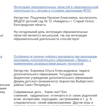
Интеграция образовательных областей в образовательной
деятельности с детьми в условиях реализации ФГОС
Авторcтво: Рощупкина Наталия Алексеевна, воспитатель
МБДОУ детский сад № 72 «Акварель» г. Старый Оскол,
Белгородская область
На сегодняшний день интеграция образовательных
ных
областей является актуальной, так как интеграция
образовательной деятельности способствует
 в
Особенности подачи учебного материала при реализации
программы дополнительного образования «Эврика» с
применением здоровьесберегающих технологий
Авторcтво: Боронина Ольга Александровна, педагог
дополнительного образования, Государственное
бюджетное учреждение дополнительного образования
Дворец детского (юношеского) творчества Выборгского
тельное
района Санкт-Петербурга
вания
фику
Современные дети... Какие они? Без
сомнения, кардинально отличаются от своих родителей
всем: интересами, подходами, настроениями и т. д. А
следовательно, своим мировоззрением. Другие игры и