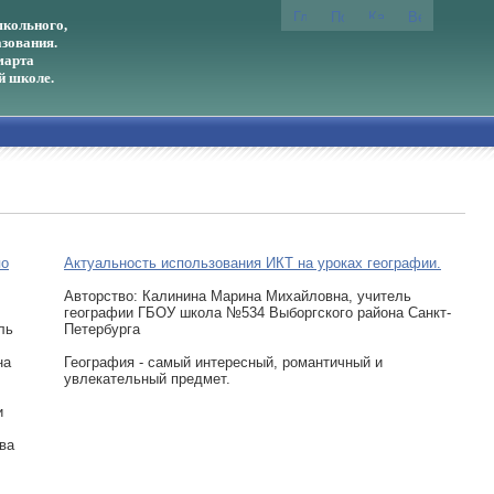
кольного,
зования.
марта
й школе.
по
Актуальность использования ИКТ на уроках географии.
Авторcтво: Калинина Марина Михайловна, учитель
географии ГБОУ школа №534 Выборгского района Санкт-
ль
Петербурга
на
География - самый интересный, романтичный и
увлекательный предмет.
и
ва