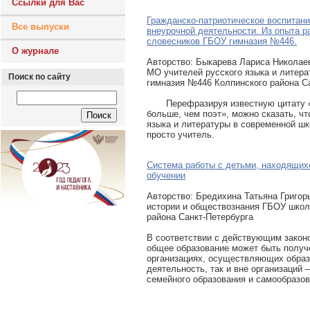
Ссылки для Вас
Гражданско-патриотическое воспитан
Все выпуски
внеурочной деятельности. Из опыта 
словесников ГБОУ гимназия №446.
О журнале
Авторcтво: Быкарева Лариса Николае
МО учителей русского языка и литер
Поиск по сайту
гимназия №446 Колпинского района С
Перефразируя известную цитату «
больше, чем поэт», можно сказать, чт
языка и литературы в современной шк
просто учитель.
Система работы с детьми, находящих
обучении
Авторcтво: Бредихина Татьяна Григор
истории и обществознания ГБОУ шко
района Cанкт-Петербурга
В соответствии с действующим зако
общее образование может быть получе
организациях, осуществляющих обра
деятельность, так и вне организаций 
семейного образования и самообразов