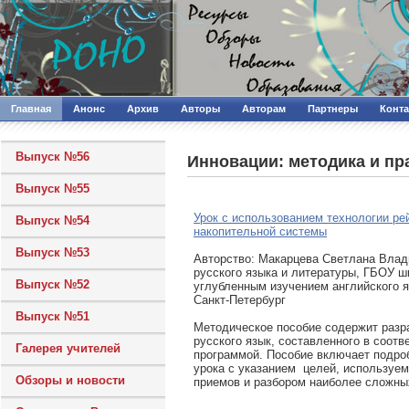
Главная
Анонс
Архив
Авторы
Авторам
Партнеры
Конт
Выпуск №56
Инновации: методика и пр
Выпуск №55
Урок с использованием технологии ре
Выпуск №54
накопительной системы
Выпуск №53
Авторcтво: Макарцева Светлана Влад
русского языка и литературы, ГБОУ 
Выпуск №52
углубленным изучением английского я
Санкт-Петербург
Выпуск №51
Методическое пособие содержит разр
русского язык, составленного в соотв
Галерея учителей
программой. Пособие включает подро
урока с указанием целей, используе
Обзоры и новости
приемов и разбором наиболее сложны