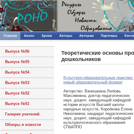
Главная
Анонс
Архив
Авторы
Авторам
Партнеры
Конт
Выпуск №56
Теоретические основы про
дошкольников
Выпуск №55
Выпуск №54
Культурно-образовательные практики:
новый образовательный формат
Выпуск №53
Авторcтво: Ванюшкина Любовь
Выпуск №52
Максимовна, доктор педагогических
наук, доцент, заведующий кафедрой
Выпуск №51
истории искусств Высшей школы
народных искусств, Коробкова Елена
Николаевна, кандидат педагогических
Галерея учителей
наук, доцент, заведующий кафедрой
культурологического образования
Обзоры и новости
СПбАППО