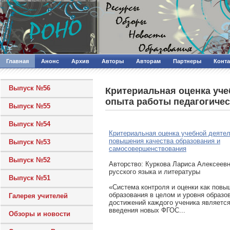
Главная
Анонс
Архив
Авторы
Авторам
Партнеры
Конт
Выпуск №56
Критериальная оценка уче
опыта работы педагогичес
Выпуск №55
Выпуск №54
Критериальная оценка учебной деятел
повышения качества образования и
Выпуск №53
самосовершенствования
Выпуск №52
Авторcтво: Куркова Лариса Алексеевн
русского языка и литературы
Выпуск №51
«Система контроля и оценки как повы
образования в целом и уровня образо
Галерея учителей
достижений каждого ученика является
введения новых ФГОС...
Обзоры и новости