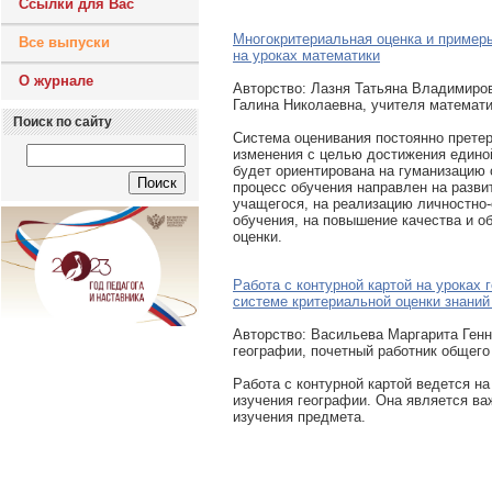
Ссылки для Вас
Многокритериальная оценка и пример
Все выпуски
на уроках математики
О журнале
Авторcтво: Лазня Татьяна Владимиро
Галина Николаевна, учителя математ
Поиск по сайту
Система оценивания постоянно прете
изменения с целью достижения едино
будет ориентирована на гуманизацию 
процесс обучения направлен на разви
учащегося, на реализацию личностно
обучения, на повышение качества и о
оценки.
Работа с контурной картой на уроках 
системе критериальной оценки знани
Авторcтво: Васильева Маргарита Генн
географии, почетный работник общего
Работа с контурной картой ведется на
изучения географии. Она является в
изучения предмета.