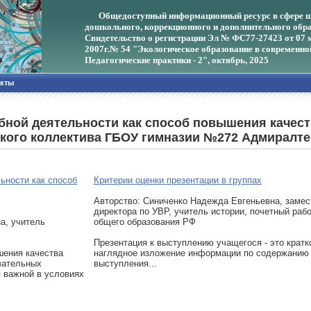
Общедоступный информационный ресурс в сфере ш
дошкольного, коррекционного и дополнительного обра
Свидетельство о регистрации Эл № ФС77-27423 от 07 
2007г.
№ 54 "Экологическое образование в современно
Педагогические практики - 2", октябрь, 2025
акты
бной деятельности как способ повышения качес
кого коллектива ГБОУ гимназии №272 Адмиралтей
ьности как способ
Критерии оценки презентации в группах
Авторcтво: Синиченко Надежда Евгеньевна, замес
директора по УВР, учитель истории, почетный раб
а, учитель
общего образования РФ
Презентация к выступлению учащегося - это кратк
шения качества
наглядное изложение информации по содержанию
вательных
выступления...
 важной в условиях