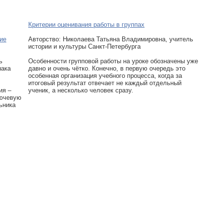
Критерии оценивания работы в группах
ие
Авторcтво: Николаева Татьяна Владимировна, учитель
истории и культуры Санкт-Петербурга
ь
Особенности групповой работы на уроке обозначены уже
нака
давно и очень чётко. Конечно, в первую очередь это
особенная организация учебного процесса, когда за
итоговый результат отвечает не каждый отдельный
ия –
ученик, а несколько человек сразу.
лючевую
ьника