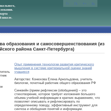
кольного,
зования.
марта
й школе.
тва образования и самосовершенствования (из
ского района Санкт-Петербурга)
Опыт применения технологии развития критического
мышления в системе критериальной оценки знаний
титель
учащихся
отник
Авторcтво: Конюхова Елена Арнольдовна, учитель
биологии, почетный работник общего образования РФ
ое
Синквейн (прием рефлексии (обобщения)) – это
стихотворение, которое требует изложения большого
объема учебной информации в кратких выражениях, что
позволяет описывать и рефлексировать по
определенному поводу, эффективный инструмент для
синтеза и обобщения понятий и информации.