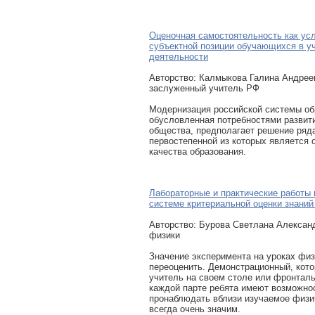
Оценочная самостоятельность как ус
субъектной позиции обучающихся в у
деятельности
Авторcтво: Калмыкова Галина Андреев
заслуженный учитель РФ
Модернизация российской системы об
обусловленная потребностями развит
общества, предполагает решение ряда
первостепенной из которых является 
качества образования.
Лабораторные и практические работы 
системе критериальной оценки знани
Авторcтво: Бурова Светлана Алексан
физики
Значение эксперимента на уроках физ
переоценить. Демонстрационный, кот
учитель на своем столе или фронталь
каждой парте ребята имеют возможнос
пронаблюдать вблизи изучаемое физи
всегда очень значим.