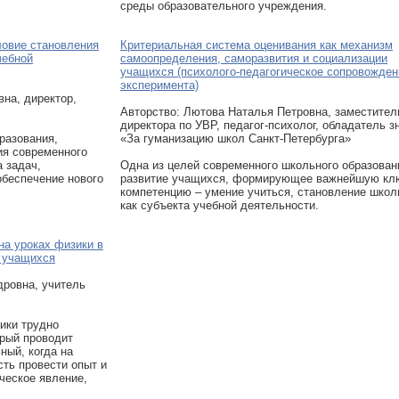
среды образовательного учреждения.
ловие становления
Критериальная система оценивания как механизм
чебной
самоопределения, саморазвития и социализации
учащихся (психолого-педагогическое сопровожден
эксперимента)
на, директор,
Авторcтво: Лютова Наталья Петровна, заместител
директора по УВР, педагог-психолог, обладатель з
разования,
«За гуманизацию школ Санкт-Петербурга»
ия современного
 задач,
Одна из целей современного школьного образован
обеспечение нового
развитие учащихся, формирующее важнейшую к
компетенцию – умение учиться, становление школ
как субъекта учебной деятельности.
на уроках физики в
й учащихся
дровна, учитель
ики трудно
орый проводит
ный, когда на
ть провести опыт и
ческое явление,