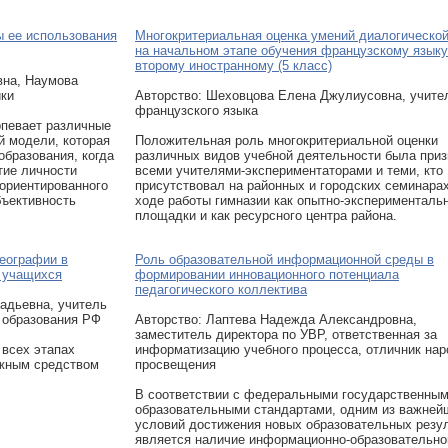
ы ее использования
Многокритериальная оценка умений диалогической
на начальном этапе обучения французскому языку
второму иностранному (5 класс)
вна, Наумова
ики
Авторcтво: Шеховцова Елена Джулиусовна, учите
французского языка
рпевает различные
й модели, которая
Положительная роль многокритериальной оценки
образования, когда
различных видов учебной деятельности была приз
тие личности
всеми учителями-экспериментаторами и теми, кто
-ориентированного
присутствовал на районных и городских семинарах
бъективность
ходе работы гимназии как опытно-эксперименталь
площадки и как ресурсного центра района.
географии в
Роль образовательной информационной среды в
й учащихся
формировании инновационного потенциала
педагогического коллектива
адьевна, учитель
 образования РФ
Авторcтво: Лаптева Надежда Александровна,
заместитель директора по УВР, ответственная за
 всех этапах
информатизацию учебного процесса, отличник нар
ажным средством
просвещения
В соответствии с федеральными государственны
образовательными стандартами, одним из важней
условий достижения новых образовательных резу
является наличие информационно-образовательно