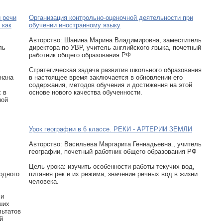
 речи
Организация контрольно-оценочной деятельности при
 как
обучении иностранному языку
Авторcтво: Шанина Марина Владимировна, заместитель
ль
директора по УВР, учитель английского языка, почетный
работник общего образования РФ
Стратегическая задача развития школьного образования
нана
в настоящее время заключается в обновлении его
содержания, методов обучения и достижения на этой
 в
основе нового качества обученности.
ной
Урок географии в 6 классе. РЕКИ - АРТЕРИИ ЗЕМЛИ
Авторcтво: Васильева Маргарита Геннадьевна., учитель
географии, почетный работник общего образования РФ
Цель урока: изучить особенности работы текучих вод,
одного
питания рек и их режима, значение речных вод в жизни
человека.
ми
ших
льтатов
й