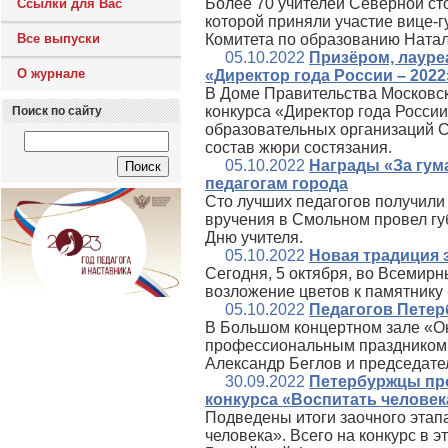
Более 70 учителей Северной ст
Ссылки для Вас
которой приняли участие вице-
Все выпуски
Комитета по образованию Натал
05.10.2022
Призёром, лауре
О журнале
«Директор года России – 2022
В Доме Правительства Московск
конкурса «Директор года Росси
Поиск по сайту
образовательных организаций С
состав жюри состязания.
05.10.2022
Награды «За гум
педагогам города
Сто лучших педагогов получили
вручения в Смольном провел гу
Дню учителя.
05.10.2022
Новая традиция 
Сегодня, 5 октября, во Всемирн
возложение цветов к памятнику
05.10.2022
Педагогов Петер
В Большом концертном зале «Ок
профессиональным праздником п
Александр Беглов и председате
30.09.2022
Петербуржцы про
конкурса «Воспитать человек
Подведены итоги заочного этап
человека». Всего на конкурс в 