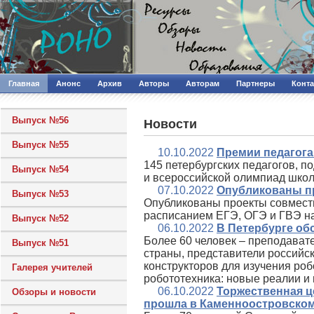
Главная
Анонс
Архив
Авторы
Авторам
Партнеры
Конт
Выпуск №56
Новости
Выпуск №55
10.10.2022
Премии педагога
145 петербургских педагогов, 
Выпуск №54
и всероссийской олимпиад школ
07.10.2022
Опубликованы пр
Выпуск №53
Опубликованы проекты совмест
расписанием ЕГЭ, ОГЭ и ГВЭ на
Выпуск №52
06.10.2022
В Петербурге об
Более 60 человек – преподават
Выпуск №51
страны, представители российс
конструкторов для изучения ро
Галерея учителей
робототехника: новые реалии и
06.10.2022
Торжественная ц
Обзоры и новости
прошла в Каменноостровско