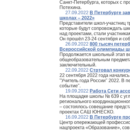
Санкт‑Петербурга, которых с п
Потехина.
27.09.2022
В Петербурге за
школах – 2022»
Представители школ-участниц тр
которые будут сопровождать шк
над проектами, стали участник
Он прошёл 23-24 сентября и соб
26.09.2022
800 тысяч петер
Всероссийской олимпиады ш
Продолжается школьный этап в
общеобразовательным предмета
заключительный.
22.09.2022
Стртовал конкурс
22 сентября 2022 года началис
"Учитель года России" 2022. В 
событие".
19.09.2022
Работа Сети ас
На площадке школы № 639 с уг
регионального координационно
– состоялось совещание предс
проектах САШ ЮНЕСКО.
16.09.2022
В Петербурге пр
Центр опережающей профессион
нацпроекта «Образование», со