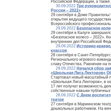
Российской Федерации, а также
30.09.2022
Три руководител
России – 2022»
29 сентября в Доме Правительс
открытия ведущего государстве
Всероссийского профессиональн
29.09.2022
Безопасное коле
29 сентября в Калуге завершил
«Безопасное колесо – 2022». К
внутренних дел Российской Фед
29.09.2022
Историко-краеве
классов
28 сентября в Санкт‑Петербург
Регионального игрового команд
славу Отечества. Равнение на п
29.09.2022
Начался сбор за
«Школьная Лига Лекторов» О
Стартовал новый масштабный п
«Школьная Лига Лекторов», в хо
17 лет получат возможность дел
собственные навыки публичных
28.09.2022
С Днем воспитат
театре
27 сентября в Мариинском теат
дошкольных работников. На веч