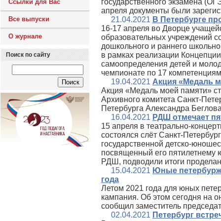
государственного экзамена (ОГЭ
Ссылки для Вас
апреля документы были зареги
Все выпуски
21.04.2021
В Петербурге про
16-17 апреля во Дворце учащей
О журнале
образовательных учреждений со
дошкольного и раннего школьно
в рамках реализации Концепци
Поиск по сайту
самоопределения детей и молод
чемпионате по 17 компетенциям
19.04.2021
Акция «Медаль м
Акция «Медаль моей памяти» ст
Архивного комитета Санкт-Пете
Петербурга Александра Беглова
16.04.2021
РДШ отмечает п
15 апреля в театрально-концер
состоялся слёт Санкт-Петербур
государственной детско-юношес
посвященный его пятилетнему ю
РДШ, подводили итоги проделан
15.04.2021
Юные петербуржц
года
Летом 2021 года для юных пете
кампания. Об этом сегодня на о
сообщил заместитель председа
02.04.2021
Петербург встре