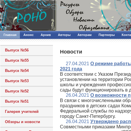
Главная
Анонс
Архив
Авторы
Авторам
Партнеры
Конт
Выпуск №56
Новости
Выпуск №55
27.04.2021
О режиме работы
2021 года
Выпуск №54
В соответствии с Указом Прези
установлении на территории Рос
Выпуск №53
школы и учреждения профессиона
сады будут функционировать в 
Выпуск №52
26.04.2021
О возможности п
В связи с многочисленными об
Выпуск №51
праздников в детских садах Ко
Федеральной службы по надзору
Галерея учителей
городу Санкт-Петербургу.
26.04.2021
Утверждено расп
Обзоры и новости
Совместными приказами Минпр