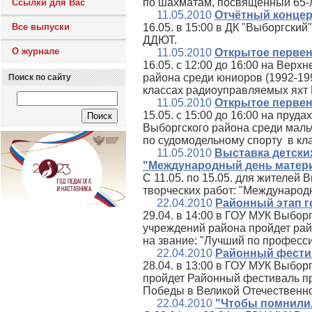
по шахматам, посвящённый 65-
Ссылки для Вас
11.05.2010
Отчётный конце
Все выпуски
16.05. в 15:00 в ДК "Выборгски
ДДЮТ.
О журнале
11.05.2010
Открытое первен
16.05. с 12:00 до 16:00 на Вер
района среди юниоров (1992-199
Поиск по сайту
классах радиоуправляемых яхт F
11.05.2010
Открытое первен
15.05. с 15:00 до 16:00 на пруд
Выборгского района среди мальчи
по судомодельному спорту в кла
11.05.2010
Выставка детски
"Международный день матер
С 11.05. по 15.05. для жителей
творческих работ: "Международ
22.04.2010
Районный этап г
29.04. в 14:00 в ГОУ МУК Выбор
учреждений района пройдет рай
на звание: "Лучший по професси
22.04.2010
Районный фестив
28.04. в 13:00 в ГОУ МУК Выбор
пройдет Районный фестиваль пр
Победы в Великой Отечественно
22.04.2010
"Чтобы помнили.