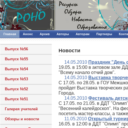
Главная
Анонс
Архив
Авторы
Авторам
Партнеры
Конт
Выпуск №56
Новости
Выпуск №55
14.05.2010
Праздник "День 
19.05. в 15:00 в актовом зале Д
Выпуск №54
"Всему начало отчий дом".
14.05.2010
Выставка творче
Выпуск №53
С 17.05. по 28.05. в ГОУ Межш
пройдет Выставка творческих ра
Выпуск №52
Города.
14.05.2010
Фестиваль детск
Выпуск №51
С 17.05. по 21.05. в ДДТ "Олим
"Весенний калейдоскоп". На фес
Галерея учителей
посетить мастер-классы, а также
11.05.2010
Открытый турни
Обзоры и новости
16.05. в 12:00 в ДДТ "Олимп" п