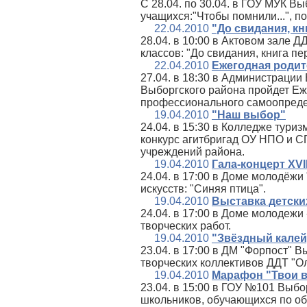
С 28.04. по 30.04. в ГОУ МУК В
учащихся:"Чтобы помнили...", 
22.04.2010
"До свидания, кн
28.04. в 10:00 в Актовом зале 
классов: "До свидания, книга пе
22.04.2010
Ежегодная родит
27.04. в 18:30 в Администрации
Выборгского района пройдет Еж
профессионального самоопреде
19.04.2010
"Наш выбор"
24.04. в 15:30 в Колледже туриз
конкурс агитбригад ОУ НПО и С
учреждений района.
19.04.2010
Гала-концерт XVI
24.04. в 17:00 в Доме молодёжи
искусств: "Синяя птица".
19.04.2010
Выставка детски
24.04. в 17:00 в Доме молодеж
творческих работ.
19.04.2010
"Звёздный кале
23.04. в 17:00 в ДМ "Форпост" 
творческих коллективов ДДТ "О
19.04.2010
Марафон "Твои 
23.04. в 15:00 в ГОУ №101 Выб
школьников, обучающихся по об