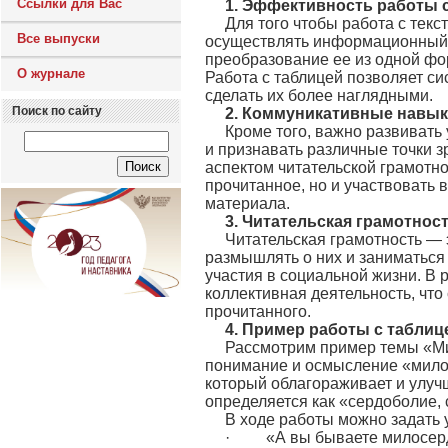
Ссылки для Вас
1. Эффективность работы с
Для того чтобы работа с тек
Все выпуски
осуществлять информационный п
преобразование ее из одной фор
О журнале
Работа с таблицей позволяет с
сделать их более наглядными.
Поиск по сайту
2. Коммуникативные навы
Кроме того, важно развивать
и признавать различные точки 
аспектом читательской грамотно
прочитанное, но и участвовать 
материала.
3. Читательская грамотнос
Читательская грамотность — 
размышлять о них и заниматься
участия в социальной жизни. В 
коллективная деятельность, чт
прочитанного.
4. Пример работы с таблиц
Рассмотрим пример темы «Ми
понимание и осмысление «мило
который облагораживает и улуч
определяется как «сердоболие, 
В ходе работы можно задать 
· «А вы бываете милосер