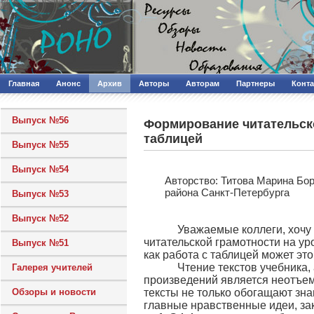
Главная
Анонс
Архив
Авторы
Авторам
Партнеры
Конт
Выпуск №56
Формирование читательско
таблицей
Выпуск №55
Выпуск №54
Авторcтво: Титова Марина Бо
района Санкт-Петербурга
Выпуск №53
Выпуск №52
Уважаемые коллеги, хочу п
читательской грамотности на ур
Выпуск №51
как работа с таблицей может эт
Чтение текстов учебника, а 
Галерея учителей
произведений является неотъем
Обзоры и новости
тексты не только обогащают зна
главные нравственные идеи, за