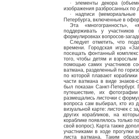
· элементы декора (объемн
изображения разбросанных по дн
· надписи (мемориальные
Петербурга, включенные в оформ
Эта «многогранность», «
поддерживать у участников
формулировках вопросов-загадо
Следует отметить, что под
времени. Городская игра «За
посещать фонтанный комплекс
того, чтобы детям и взрослым
помощью самих участников со
ватмана, разделенный по гориз
по которой плавают кораблики 
части ватмана в виде знаков-
был показан Санкт-Петербург.
путешествие, их фотографи
размещались листочки с форму
вопроса сам выбирал, кто из д
визуальной карте: листочек с 
других корабликов, на кото
кораблике появлялось только по
свой вопрос). Карта также доп
участниками в ходе прогулки в
листа ватмана. Таким образ