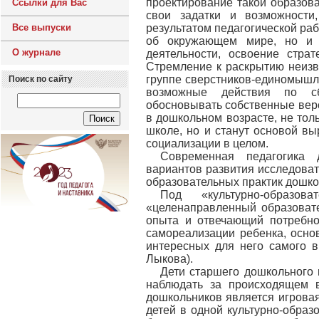
проектирование такой образов
Ссылки для Вас
свои задатки и возможности
Все выпуски
результатом педагогической ра
об окружающем мире, но и п
О журнале
деятельности, освоение стра
Стремление к раскрытию неизве
группе сверстников-единомышле
Поиск по сайту
возможные действия по сб
обосновывать собственные верс
в дошкольном возрасте, не тол
школе, но и станут основой вы
социализации в целом.
Современная педагогика 
вариантов развития исследовате
образовательных практик дошко
Под «культурно-образо
«целенаправленный образовате
опыта и отвечающий потребно
самореализации ребенка, осно
интересных для него самого в
Лыкова).
Дети старшего дошкольного 
наблюдать за происходящем в
дошкольников является игровая
детей в одной культурно-образо