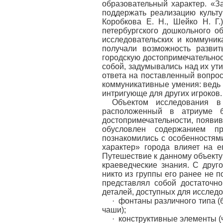
образовательный характер. «З
поддержать реализацию культ
Коробкова Е. Н., Шейко Н. Г
петербургского дошкольного о
исследовательских и коммуник
получали возможность развит
городскую достопримечательнос
собой, задумывались над их у
ответа на поставленный вопрос
коммуникативные умения: ведь 
интригующе для других игроков.
Объектом исследования в 
расположенный в атриуме б
достопримечательности, появив
обусловлен содержанием п
познакомились с особенностям
характер» города влияет на 
Путешествие к данному объекту
краеведческие знания. С друг
никто из группы его ранее не п
представлял собой достаточн
деталей, доступных для исслед
· фонтаны различного типа 
чаши);
· конструктивные элементы (