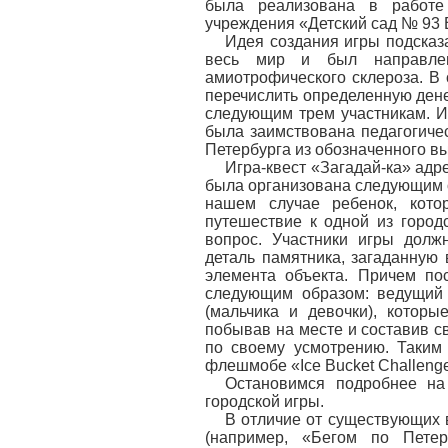
была реализована в работе 
учреждения «Детский сад № 93 
Идея создания игры подсказа
весь мир и был направлен
амиотрофического склероза. В
перечислить определенную дене
следующим трем участникам. Им
была заимствована педагогиче
Петербурга из обозначенного 
Игра-квест «Загадай-ка» адр
была организована следующим о
нашем случае ребенок, кото
путешествие к одной из город
вопрос. Участники игры долж
деталь памятника, загаданную 
элемента объекта. Причем по
следующим образом: ведущий 
(мальчика и девочки), которы
побывав на месте и составив с
по своему усмотрению. Таким 
флешмобе «Ice Bucket Challenge
Остановимся подробнее на
городской игры.
В отличие от существующих 
(например, «Бегом по Петер