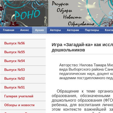
Главная
Анонс
Архив
Авторы
Авторам
Партнеры
Конт
Выпуск №56
Игра «Загадай-ка» как ис
дошкольников
Выпуск №55
Выпуск №54
Авторcтво: Нилова Тамара Ми
вида Выборгского района Сан
Выпуск №53
педагогических наук, доцент 
академии постдипломного пед
Выпуск №52
Выпуск №51
Обращение к теме организ
образования, обозначенными
Галерея учителей
дошкольного образования (ФГО
ребенка, для воспитания личн
Обзоры и новости
этом контексте важнейшей за