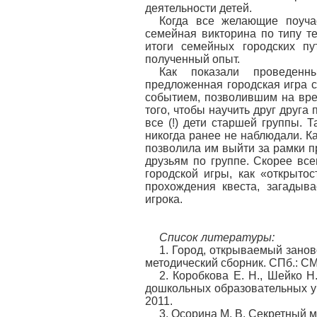
деятельности детей.
Когда все желающие поучас
семейная викторина по типу т
итоги семейных городских п
полученный опыт.
Как показали проведенн
предложенная городская игра 
событием, позволившим на вре
того, чтобы научить друг друга
все (!) дети старшей группы. 
никогда ранее не наблюдали. Ка
позволила им выйти за рамки п
друзьям по группе. Скорее все
городской игры, как «открыто
прохождения квеста, загадыв
игрока.
Список литературы:
1. Город, открываемый занов
методический сборник. СПб.: С
2. Коробкова Е. Н., Шейко Н
дошкольных образовательных у
2011.
3. Осорина М. В. Секретный м