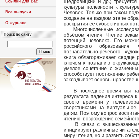
Ссылки для Вас
Щедровицкий и др.) требуется 
культуры полезности к культур
Все выпуски
Человек. Только при таком под
создание на каждом этапе обра
О журнале
раскрытия её субъективных поте
Многочисленные исследовани
Поиск по сайту
объёмом чтения. Чтение векам
потенций человека. Его мож
российского образования; 
познавательно-речевого, худо
книга облагораживает сердце 
ключом к познанию окружающег
умелое сочетание с жизненны
способствует постижению ребе
закладывает основы нравственн
В последнее время мы наблю
результата падения интереса к
своего времени у телевизор
сверстниками на виртуальное.
детям. Поэтому вопрос воспитан
чтению, возрождение семейного
В связи с вышесказанным п
инициируют различные читатель
миру чтения, но и развить собст