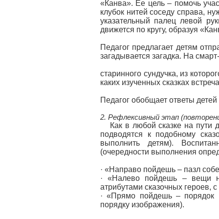
«Канва». Ее цель – помочь уча
клубок нитей соседу справа, ну
указательный палец левой рук
движется по кругу, образуя «Кан
Педагог предлагает детям отпр
загадывается загадка. На смар
старинного сундучка, из которо
каких изученных сказках встреч
Педагог обобщает ответы детей 
2. Рефлексивный этап (повторени
Как в любой сказке на пути
подводятся к подобному сказ
выполнить детям). Воспита
(очередности выполнения опред
· «Направо пойдешь – пазл собе
· «Налево пойдешь – вещи н
атрибутами сказочных героев, с
· «Прямо пойдешь – порядок 
порядку изображения).