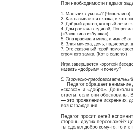
При необходимости педагог зад
1. Мальчик-луковка? (Чиполлино).
2. Как называется сказка, в котор
3. Добрый доктор, который лечит 
4. Дом растаял ледяной, Попросил
(«Заюшкина избушка»)
5. Она красива и мила, а имя её от
6. Злая мачеха, дочь, падчерица, 
7. Это сказочный герой помог сво
огромного замка. (Кот в сапогах)
Игра завершается короткой беседо
назвать «добрым» и почему?
5. Творческо-преобразовательный
Педагог обращает внимание д
«сказка» и «добро». Дошкольн
ответы, если они обоснованы. 
— это проявление искренних, д
вознаграждения.
Педагог просит детей вспомнит
стороны других персонажей? Де
ты сделал добро кому-то, то и к