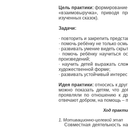
Цель практики:
формирование у
«взаимовыручка», приводя п
изученных сказок).
Задачи:
· повторить и закрепить предст
· помочь ребёнку не только осм
· развивать умение видеть скры
· помочь ребёнку научиться о
произведений;
· научить детей выражать сло
художественной форме;
· развивать устойчивый интерес
Идея практики:
относись к дру
можно показать детям, что д
проявляли по отношению к др
отвечают добром, на помощь – 
Ход практи
1. Мотивационно-целевой этап
Совместная деятельность на