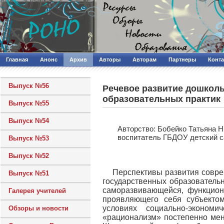
Главная
Анонс
Архив
Авторы
Авторам
Партнеры
Конт
Выпуск №56
Речевое развитие дошколь
образовательных практик
Выпуск №55
Выпуск №54
Авторcтво: Бобейко Татьяна 
воспитатель ГБДОУ детский с
Выпуск №53
Выпуск №52
Перспективы развития совре
Выпуск №51
государственных образователь
саморазвивающейся, функциона
Галерея учителей
проявляющего себя субъекто
условиях социально-экономи
Обзоры и новости
«рационализм» постепенно меняе