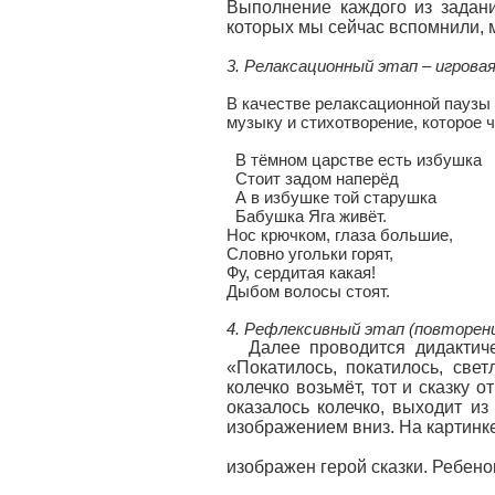
Выполнение каждого из задани
которых мы сейчас вспомнили, 
3. Релаксационный этап – игрова
В качестве релаксационной паузы
музыку и стихотворение, которое ч
В тёмном царстве есть избушка
Стоит задом наперёд
А в избушке той старушка
Бабушка Яга живёт.
Нос крючком, глаза большие,
Словно угольки горят,
Фу, сердитая какая!
Дыбом волосы стоят.
4. Рефлексивный этап (повторение
Далее проводится дидактиче
«Покатилось, покатилось, свет
колечко возьмёт, тот и сказку о
оказалось колечко, выходит из
изображением вниз. На картинк
изображен герой сказки. Ребено