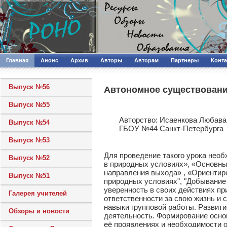
Главная
Анонс
Архив
Авторы
Авторам
Партнеры
Конт
Выпуск №56
Автономное существо­вани
Выпуск №55
Авторcтво: Исаенкова Любава
Выпуск №54
ГБОУ №44 Санкт-Петербурга
Выпуск №53
Для проведение такого урока нео
Выпуск №52
в природных условиях», «Основны
направления выхода» , «Ориентиро
Выпуск №51
природных условиях", "Добывание
уверенность в своих действиях п
Галерея учителей
ответственности за свою жизнь и 
навыки групповой работы. Развит
Обзоры и новости
деятельность. Формирование основ
её проявлениях и необходимости 