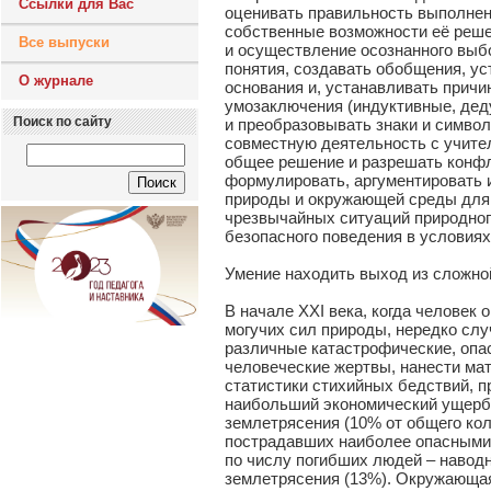
Ссылки для Вас
оценивать правильность выполнен
собственные возможности её реше
Все выпуски
и осуществление осознанного выб
понятия, создавать обобщения, у
О журнале
основания и, устанавливать причи
умозаключения (индуктивные, деду
Поиск по сайту
и преобразовывать знаки и симво
совместную деятельность с учител
общее решение и разрешать конфли
формулировать, аргументировать 
природы и окружающей среды для 
чрезвычайных ситуаций природного
безопасного поведения в условиях
Умение находить выход из сложно
В начале XXI века, когда человек 
могучих сил природы, нередко слу
различные катастрофические, опа
человеческие жертвы, нанести ма
статистики стихийных бедствий, п
наибольший экономический ущерб н
землетрясения (10% от общего кол
пострадавших наиболее опасными 
по числу погибших людей – наводн
землетрясения (13%). Окружающая