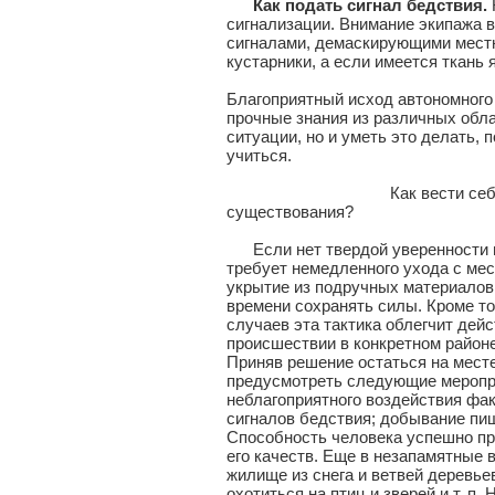
Как подать сигнал бедствия.
сигнализации. Внимание экипажа 
сигналами, демаскирующими местн
кустарники, а если имеется ткань 
Благоприятный исход автономного 
прочные знания из различных облас
ситуации, но и уметь это делать,
учиться.
Как вести себя человеку, 
существования?
Если нет твердой уверенности в 
требует немедленного ухода с мес
укрытие из подручных материалов.
времени сохранять силы. Кроме то
случаев эта тактика облегчит де
происшествии в конкретном районе
Приняв решение остаться на месте
предусмотреть следующие меропри
неблагоприятного воздействия фа
сигналов бедствия; добывание пи
Способность человека успешно пр
его качеств. Еще в незапамятные 
жилище из снега и ветвей деревье
охотиться на птиц и зверей и т. п.