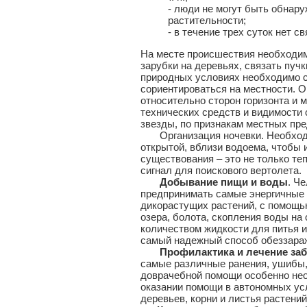
- люди не могут быть обнар
растительности;
- в течение трех суток нет с
На месте происшествия необходим
зарубки на деревьях, связать пуч
природных условиях необходимо 
сориентироваться на местности. О
относительно сторон горизонта и 
технических средств и видимости
звезды, по признакам местных пре
Организация ночевки. Необходим
открытой, вблизи водоема, чтобы 
существования – это не только теп
сигнал для поискового вертолета.
Добывание пищи и воды
. Ч
предпринимать самые энергичные 
дикорастущих растений, с помощью 
озера, болота, скопления воды н
количеством жидкости для питья и
самый надежный способ обеззараж
Профилактика и лечение за
самые различные ранения, ушибы, 
доврачебной помощи особенно нео
оказании помощи в автономных ус
деревьев, корни и листья растений