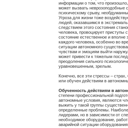
информации о том, что произошло,
может вызвать неврозоподобные с
психическому срыву, необдуманны
Угроза для жизни тоже воздейству
людей, оказавшимся в экстремальн
следствием этого состояния стан
человека, провоцирует приступы с
состояние естественное и вполне 
каждого человека, особенно во вр
ситуации автономного существован
чувствам и эмоциям выйти наружу.
может привести к тяжелым послед
преодоления сильного психологиче
уравновешенным, зрелым.
Конечно, все эти стрессы – страх,
или обучен действиям в автономн
Обученность действиям в авто
степени профессиональной подгото
автономные условия, являются чл
выжить у такой группы существен
определенные проблемы. Наиболе
лидерами, но в зависимости от сп
необходимое оборудование, работа
аварийной ситуации оборудования