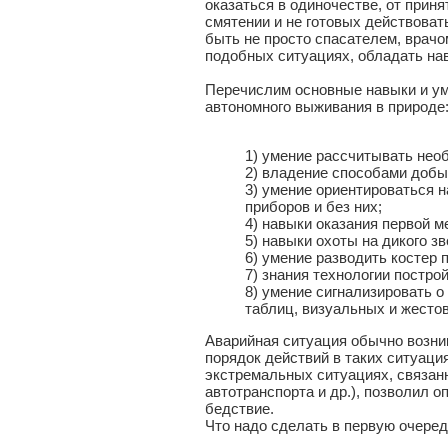
оказаться в одиночестве, от прин
смятении и не готовых действоват
быть не просто спасателем, врачо
подобных ситуациях, обладать на
Перечислим основные навыки и ум
автономного выживания в природе
1) умение рассчитывать не
2) владение способами добыч
3) умение ориентироваться н
приборов и без них;
4) навыки оказания первой 
5) навыки охоты на дикого з
6) умение разводить костер
7) знания технологии постро
8) умение сигнализировать 
таблиц, визуальных и жесто
Аварийная ситуация обычно возник
порядок действий в таких ситуаци
экстремальных ситуациях, связанн
автотранспорта и др.), позволил
бедствие.
Что надо сделать в первую очеред