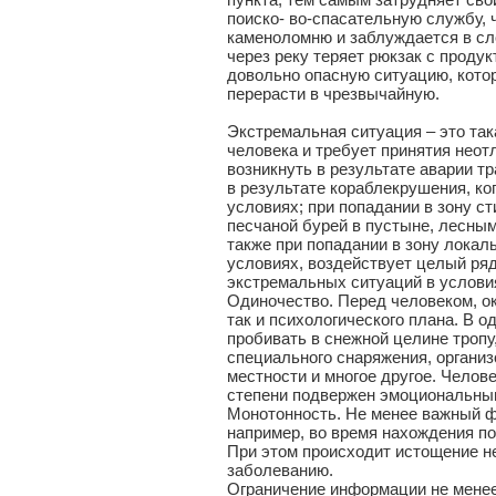
поиско- во-спасательную службу, 
каменоломню и заблуждается в сл
через реку теряет рюкзак с проду
довольно опасную ситуацию, кото
перерасти в чрезвычайную.
Экстремальная ситуация – это так
человека и требует принятия нео
возникнуть в результате аварии т
в результате кораблекрушения, ко
условиях; при попадании в зону с
песчаной бурей в пустыне, лесным
также при попадании в зону лока
условиях, воздействует целый ря
экстремальных ситуаций в услови
Одиночество. Перед человеком, ок
так и психологического плана. В 
пробивать в снежной целине тропу
специального снаряжения, органи
местности и многое другое. Челов
степени подвержен эмоциональны
Монотонность. Не менее важный ф
например, во время нахождения под
При этом происходит истощение н
заболеванию.
Ограничение информации не менее