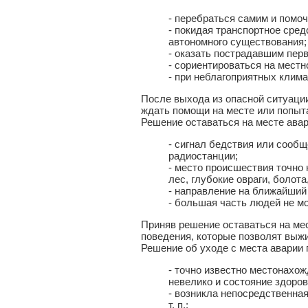
- перебраться самим и помо
- покидая транспортное сред
автономного существования;
- оказать пострадавшим пе
- сориентироваться на местн
- при неблагоприятных клим
После выхода из опасной ситуаци
ждать помощи на месте или попыт
Решение оставаться на месте авар
- сигнал бедствия или сооб
радиостанции;
- место происшествия точно 
лес, глубокие овраги, болота
- направление на ближайший 
- большая часть людей не м
Приняв решение оставаться на ме
поведения, которые позволят выж
Решение об уходе с места аварии 
- точно известно местонахож
невелико и состояние здоров
- возникла непосредственная
т. п.;