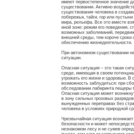
имеют первостепенное значение д
существования. Активно воздейств
существования человека в создавш
побережья, тайги, гор или пустыни
мира, рельефа. Все это вместе вз
иной зоне: режим его поведения, 
возможных заболеваний, передвиж
внешней среды, тем короче сроки
обеспечению жизнедеятельности.
При автономном существовании не
ситуации.
Опасная ситуация – это такая сит
среде, имеющая в своем потенциа
угрожать его жизни и здоровью. В 
возможность заблудиться: при сбо
обследовании лабиринта пещеры бе
Опасная ситуация может возникну
в зону сильных грозовых разрядов
вынужденных переправах без страх
человека в условиях природной ср
Чрезвычайная ситуация возникает
безопасности и может непосредств
незнакомом лесу и не сумев опред
пункта, тем самым затрудняет сво