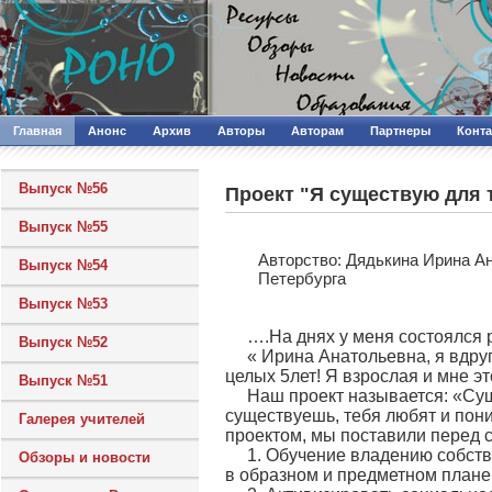
Главная
Анонс
Архив
Авторы
Авторам
Партнеры
Конт
Выпуск №56
Проект "Я существую для 
Выпуск №55
Авторcтво: Дядькина Ирина А
Выпуск №54
Петербурга
Выпуск №53
….На днях у меня состоялся р
Выпуск №52
« Ирина Анатольевна, я вдруг
целых 5лет! Я взрослая и мне эт
Выпуск №51
Наш проект называется: «Суще
существуешь, тебя любят и пони
Галерея учителей
проектом, мы поставили перед 
1. Обучение владению собст
Обзоры и новости
в образном и предметном плане