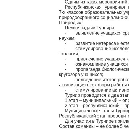
Одним из таких мероприятий
Республиканская турнирная п
7-х классов образовательных у
природоохранного социально-об
Природы».
Цели и задачи Турнира:
- выявление учащихся сред
наукам;
- развитие интереса к есте
- стимулирование исследова
экологии;
- привлечение учащихся к пр
- ознакомление учащихся с 
- пропаганда биологических
кругозора учащихся;
- подведение итогов работы
активизация всех форм работы с
- стимулирование активного
Турнир проводится в два этап
1 этап – муниципальный – оп
2 этап – республиканский – 
Муниципальные этапы Турнир
Республиканский этап проводит
Для участия в Турнире приг
Состав команды – не более 5 че