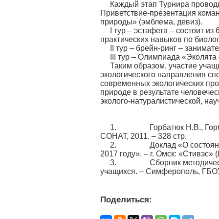
Каждый этап Турнира проводи
Приветствие-презентация коман
природы» (эмблема, девиз).
I тур – эстафета – состоит и
практических навыков по биолог
II тур – брейн-ринг – занима
III тур – Олимпиада «Эколят
Таким образом, участие учащ
экологического направления сп
современных экологических про
природе в результате человече
эколого-натуралистической, нау
1. Горбатюк Н.В., Горбатю
СОНАТ, 2011. – 328 стр.
2. Доклад «О состоянии и
2017 году». – г. Омск: «Стивэс» 
3. Сборник методических 
учащихся. – Симферополь, ГБОУ 
Поделиться: