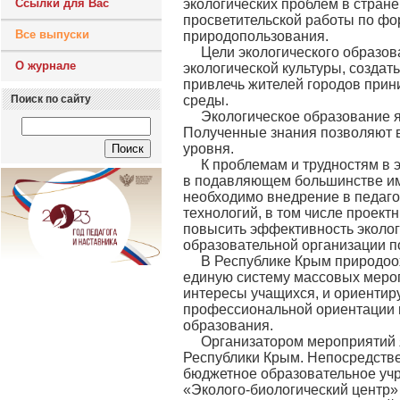
Ссылки для Вас
экологических проблем в стране
просветительской работы по фо
Все выпуски
природопользования.
Цели экологического образов
О журнале
экологической культуры, создат
привлечь жителей городов прин
Поиск по сайту
среды.
Экологическое образование 
Полученные знания позволяют в
уровня.
К проблемам и трудностям в э
в подавляющем большинстве им 
необходимо внедрение в педаго
технологий, в том числе проект
повысить эффективность эколог
образовательной организации п
В Республике Крым природоох
единую систему массовых меро
интересы учащихся, и ориентир
профессиональной ориентации ш
образования.
Организатором мероприятий 
Республики Крым. Непосредстве
бюджетное образовательное уч
«Эколого-биологический центр»