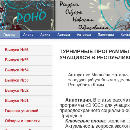
Главная
Анонс
Архив
Авторы
Авторам
Партнеры
Конт
Выпуск №56
ТУРНИРНЫЕ ПРОГРАММЫ 
УЧАЩИХСЯ В РЕСПУБЛИК
Выпуск №55
Выпуск №54
Авторcтво: Мишнёва Наталья 
заведующий учебным отделом 
Выпуск №53
Республика Крым
Выпуск №52
Аннотация.
В статье рассма
Выпуск №51
программы «ЭКОС» для учащихся
природоохранного социально-об
Галерея учителей
Природы».
Ключевые слова:
экология, 
Обзоры и новости
Актуальность вопроса эколо