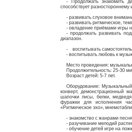
- Продолжать знакомить д
способствует разностороннему 
- развивать слуховое вниман
- развивать ритмическое, те
- овладение приёмами игры н
- продолжать развивать под
диапазон.
- воспитывать самостоятельн
- воспитывать любовь к музык
Место проведения: музыкаль
Продолжительность: 25-30 ми
Возраст детей: 5-7 лет.
Оборудование: Музыкальный 
конверт, демонстрационный м
шапочки лисы, белки, медведя
фуражки для исполнения ча
«Ритмическое эхо», мнемотабл
- знакомство с жанрами песня
- разучивание мелодий распе
- обучение детей игре на ложк