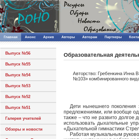
Главная
Анонс
Архив
Авторы
Авторам
Партнеры
Конт
Выпуск №56
Образовательная деятель
Выпуск №55
Авторcтво: Гребенкина Инна 
Выпуск №54
№103» комбинированного вида
Выпуск №53
Выпуск №52
Дети нынешнего поколения 
Выпуск №51
предложениями, или вообще одни
также – что не развито долгое 
Галерея учителей
использовать дыхательные упр
«Дыхательной гимнастики Стре
Обзоры и новости
Работая музыкальным руково