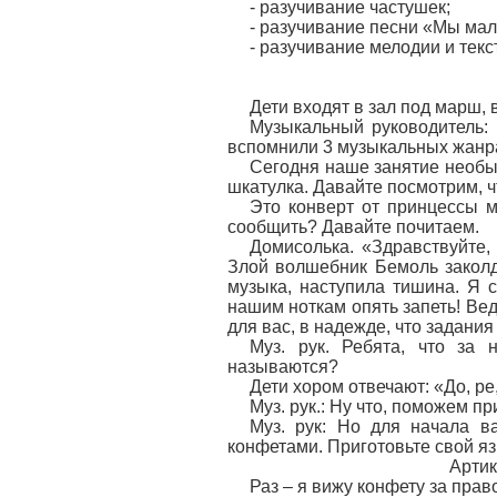
- разучивание частушек;
- разучивание песни «Мы мале
- разучивание мелодии и текс
Дети входят в зал под марш, 
Музыкальный руководитель: 
вспомнили 3 музыкальных жанра
Сегодня наше занятие необыч
шкатулка. Давайте посмотрим, ч
Это конверт от принцессы м
сообщить? Давайте почитаем.
Домисолька. «Здравствуйте,
Злой волшебник Бемоль заколд
музыка, наступила тишина. Я 
нашим ноткам опять запеть! Ве
для вас, в надежде, что задания
Муз. рук. Ребята, что за
называются?
Дети хором отвечают: «До, ре, 
Муз. рук.: Ну что, поможем 
Муз. рук: Но для начала 
конфетами. Приготовьте свой яз
Артик
Раз – я вижу конфету за прав