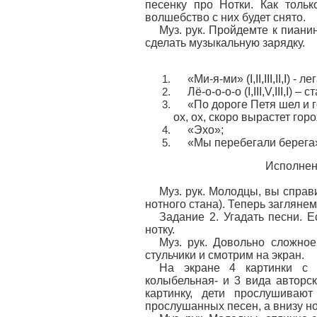
песенку про Нотки. Как тольк
волшебство с них будет снято.
Муз. рук. Пройдемте к пиани
сделать музыкальную зарядку.
«Ми-я-ми» (I,II,III,II,I) - ле
Лё-о-о-о-о (I,III,V,III,I) – 
«По дороге Петя шел и г
ох, ох, скоро вырастет гор
«Эхо»;
«Мы перебегали берега» на 
Исполнени
Муз. рук. Молодцы, вы справи
нотного стана). Теперь заглян
Задание 2. Угадать песни. 
нотку.
Муз. рук. Довольно сложное
стульчики и смотрим на экран.
На экране 4 картинки с 
колыбельная- и 3 вида авторск
картинку, дети прослушиваю
прослушанных песен, а внизу но