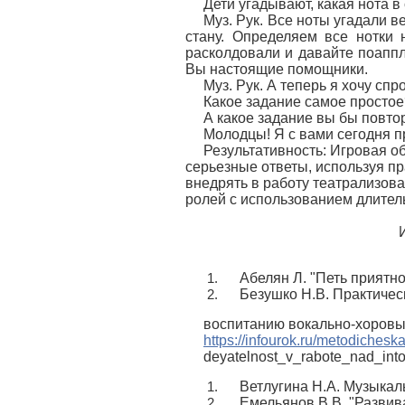
Дети угадывают, какая нота в
Муз. Рук. Все ноты угадали в
стану. Определяем все нотки
расколдовали и давайте поаппл
Вы настоящие помощники.
Муз. Рук. А теперь я хочу с
Какое задание самое простое
А какое задание вы бы повто
Молодцы! Я с вами сегодня п
Результативность: Игровая о
серьезные ответы, используя п
внедрять в работу театрализова
ролей с использованием длител
Абелян Л. "Петь приятно 
Безушко Н.В. Практичес
воспитанию вокально-хоровы
https://infourok.ru/metodiche
deyatelnost_v_rabote_nad_int
Ветлугина Н.А. Музыкал
Емельянов В.В. "Разви