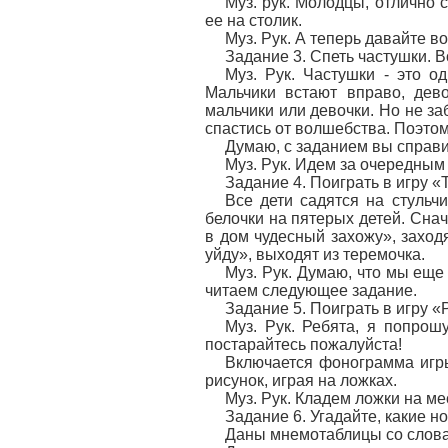
Муз. рук. Молодцы, отлично 
ее на столик.
Муз. Рук. А теперь давайте 
Задание 3. Спеть частушки. В
Муз. Рук. Частушки - это о
Мальчики встают вправо, дево
мальчики или девочки. Но не з
спастись от волшебства. Поэтом
Думаю, с заданием вы справил
Муз. Рук. Идем за очередным
Задание 4. Поиграть в игру «
Все дети садятся на стульчи
белочки на пятерых детей. Снач
в дом чудесный захожу», заход
уйду», выходят из теремочка.
Муз. Рук. Думаю, что мы еще
читаем следующее задание.
Задание 5. Поиграть в игру «
Муз. Рук. Ребята, я попрош
постарайтесь пожалуйста!
Включается фонограмма игры
рисунок, играя на ложках.
Муз. Рук. Кладем ложки на ме
Задание 6. Угадайте, какие н
Даны мнемотаблицы со словам