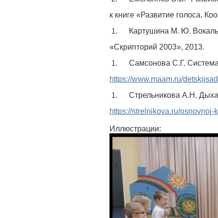
к книге «Развитие голоса. Ко
Картушина М. Ю. Вокальн
«Скрипторий 2003», 2013.
Самсонова С.Г. Система
https://www.maam.ru/detskijsad/
Стрельникова А.Н. Дыха
https://strelnikova.ru/osnovnoj
Иллюстрации: