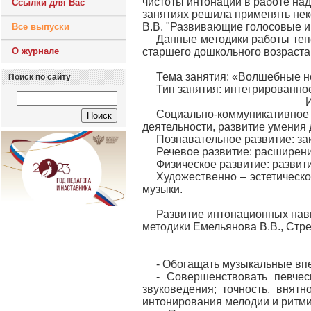
чистоты интонации в работе на
Ссылки для Вас
занятиях решила применять не
В.В. "Развивающие голосовые иг
Все выпуски
Данные методики работы теп
О журнале
старшего дошкольного возраста,
Тема занятия: «Волшебные н
Поиск по сайту
Тип занятия: интегрированно
Социально-коммуникативн
деятельности, развитие умения 
Познавательное развитие: за
Речевое развитие: расширени
Физическое развитие: развит
Художественно – эстетическо
музыки.
Развитие интонационных нав
методики Емельянова В.В., Стр
- Обогащать музыкальные впе
- Совершенствовать певчес
звуковедения; точность, внятн
интонирования мелодии и ритми