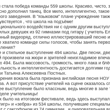
стала победа команды 559 школы. Красиво, чисто, 
но дополнил танец. Все мило, интеллигентно, такое
ого заведения. В "языковом" плане учреждение такж
увствуется , что школа на подъёме!
ционального воздействия ни с одним другим высту
илых девушек из 92 гимназии под гитару ( учитель 
ный видеоряд, отлично иллюстрировавший песню и с
 хватило команде силы голосов, чтобы занять первое
пления?
е и стильное выступление 494 школы. Две песни, дв
 произвели на жюри и зрителей неизгладимое впеча
494. Была массовость, громкость, много лака и блё
ильность и интеллигентность достигается долгими го
и Татьяна Алексеевна Постных.
рения вокала была признана английская песня НОУ 
ра. А вот присутствие учителей на сцене оказалось 
нее выступление было классным, ведь многие в зале 
деле учительницы!
 было на итоговом фестивале, ведь здесь выступал
тигр» и «зебра» из 534 школы, получившие специал
т с саксофоном из 74 гимназии , и очаровательная 