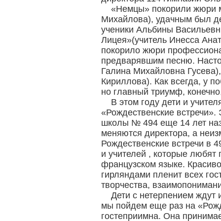
«Немцы» покорили жюри м
Михайлова), удачным был де
ученики Альбины Васильевны
Лицея»(учитель Инесса Анат
покорило жюри профессиона
предварявшим песню. Настоя
Галина Михайловна Гусева)
Кириллова). Как всегда, у 
но главный триумф, конечно
В этом году дети и учите
«Рождественские встречи».
школы № 494 еще 14 лет наз
меняются директора, а неи
Рождественские встречи в 4
и учителей , которые любят п
французском языке. Красиво
гирляндами пленит всех гост
творчества, взаимопонимани
Дети с нетерпением ждут 
мы пойдем еще раз на «Рож
гостеприимна. Она принимае