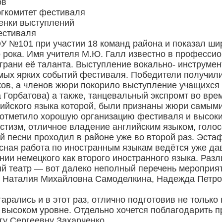
ов
ргкомитет фестиваля
ценки выступлений
естиваля
У №101 при участии 18 команд района и показал ши
о рока. Имя учителя М.Ю. Галл известно в профессио
грани её таланта. Выступление вокально- инструме
мых ярких событий фестиваля. Победители получили
ков, а членов жюри покорило выступление учащихся
 Горбатова) а также, танцевальный экспромт во вр
лийского языка которой, были признаны жюри самым
тметило хорошую организацию фестиваля и высокий
истизм, отличное владение английским языком, голо
 песни проходил в районе уже во второй раз. Эстаф
ссная работа по иностранным языкам ведётся уже да
нии немецкого как второго иностранного языка. Ра
ый театр — вот далеко неполный перечень мероприят
а, Наталия Михайловна Самоделкина, Надежда Петр
тарались и в этот раз, отлично подготовив не тольк
высоком уровне. Отдельно хочется поблагодарить п
гу Сергеевну Захарченко.