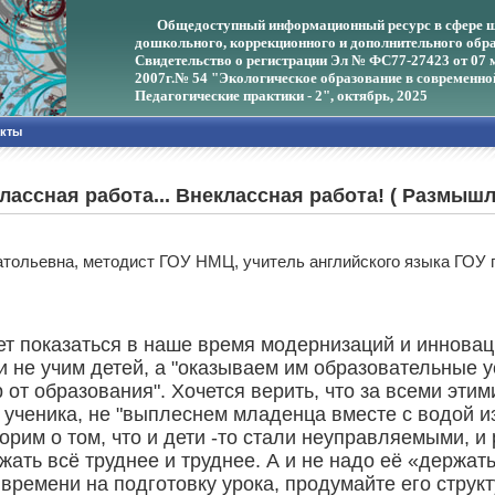
Общедоступный информационный ресурс в сфере ш
дошкольного, коррекционного и дополнительного обра
Свидетельство о регистрации Эл № ФС77-27423 от 07 
2007г.
№ 54 "Экологическое образование в современно
Педагогические практики - 2", октябрь, 2025
акты
лассная работа... Внеклассная работа! ( Размыш
атольевна, методист ГОУ НМЦ, учитель английского языка ГОУ 
ет показаться в наше время модернизаций и иннова
и не учим детей, а "оказываем им образовательные у
р от образования". Хочется верить, что за всеми эти
ученика, не "выплеснем младенца вместе с водой из
оворим о том, что и дети -то стали неуправляемыми,
жать всё труднее и труднее. А и не надо её «держат
времени на подготовку урока, продумайте его струк