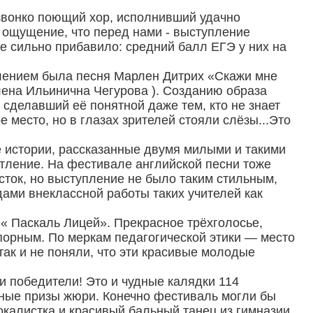
звонко поющий хор, исполнивший удачно
 ощущение, что перед нами - выступление
е сильно прибавило: средний балл ЕГЭ у них на
плением была песня Марлен Дитрих «Скажи мне
Елена Ильинична Чегурова ). Созданию образа
делавший её понятной даже тем, кто не знает
 место, но в глазах зрителей стояли слёзы...Это
е истории, рассказанные двумя милыми и такими
тление. На фестивале английской песни тоже
сток, но выступление не было таким стильным,
дами внеклассной работы таких учителей как
« Паскаль Лицей». Прекрасное трёхголосье,
спорным. По меркам педагогической этики — место
так и не поняли, что эти красивые молодые
и победители! Это и чудные калядки 114
ьные призы жюри. Конечно фестиваль могли бы
вокалистка и красивый бальный танец из гимназии