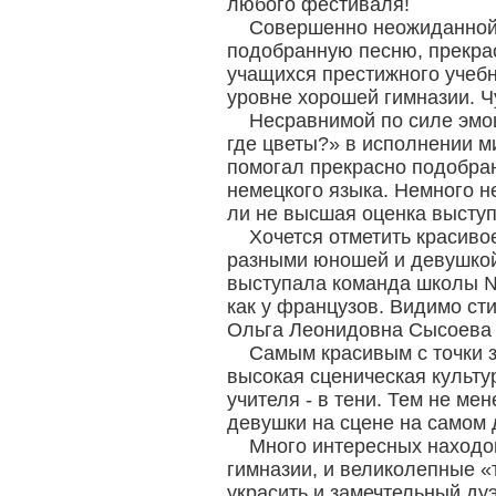
любого фестиваля!
Совершенно неожиданной 
подобранную песню, прекрас
учащихся престижного учебн
уровне хорошей гимназии. Ч
Несравнимой по силе эмо
где цветы?» в исполнении м
помогал прекрасно подобран
немецкого языка. Немного не
ли не высшая оценка высту
Хочется отметить красиво
разными юношей и девушкой
выступала команда школы № 
как у французов. Видимо ст
Ольга Леонидовна Сысоева 
Самым красивым с точки з
высокая сценическая культу
учителя - в тени. Тем не ме
девушки на сцене на самом 
Много интересных находок
гимназии, и великолепные «
украсить и замечтельный дуэ