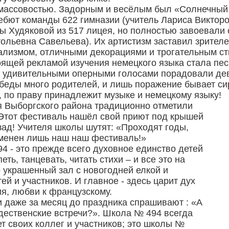
ассовостью. Задорным и весёлым был «Солнечный 
бют команды 622 гимназии (учитель Лариса Викторо
 Худяковой из 517 лицея, но полностью завоевали 
ольевна Савельева). Их артистизм заставил зрител
лизмом, отличными декорациями и трогательным ст
щей рекламой изучения немецкого языка стала песн
, удивительными оперными голосами порадовали дев
победы много родителей, и лишь поражение бывает си
, по праву принадлежит музыке и немецкому языку!
ля Выборгского района традиционно отметили
 Этот фестиваль нашёл свой приют под крышей
ад! Учителя школы шутят: «Проходят годы,
зменен лишь наш наш фестиваль!»
94 - это прежде всего духовное единство детей
еть, танцевать, читать стихи – и все это на
 украшенный зал с новогодней елкой и
ей и участников. И главное - здесь царит дух
я, любви к французскому.
и даже за месяц до праздника спрашивают : «А
дественские встречи?». Школа № 494 всегда
т своих коллег и участников; это школы №