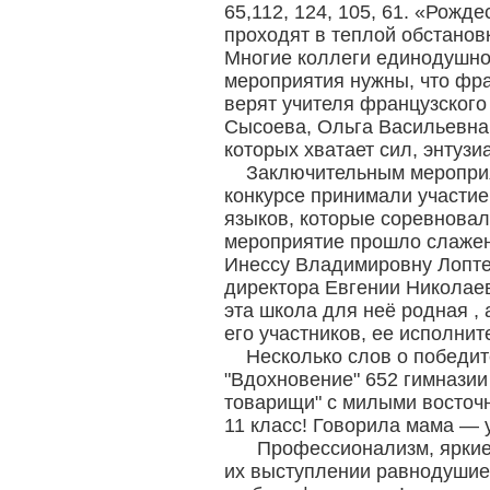
65,112, 124, 105, 61. «Рожд
проходят в теплой обстанов
Многие коллеги единодушно 
мероприятия нужны, что фран
верят учителя французского
Сысоева, Ольга Васильевна 
которых хватает сил, энтузиа
Заключительным мероприя
конкурсе принимали участие
языков, которые соревновал
мероприятие прошло слажен
Инессу Владимировну Лоптев
директора Евгении Николае
эта школа для неё родная ,
его участников, ее исполни
Несколько слов о победит
"Вдохновение" 652 гимназии
товарищи" с милыми восточн
11 класс! Говорила мама — у
Профессионализм, яркие 
их выступлении равнодушие 