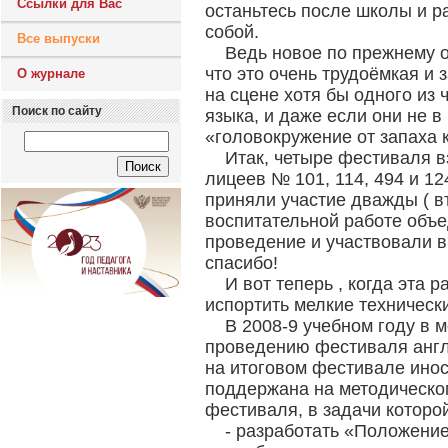
Ссылки для Вас
останьтесь после школы и р
собой.
Все выпуски
Ведь новое по прежнему о
что это очень трудоёмкая и 
О журнале
на сцене хотя бы одного из 
Поиск по сайту
языка, и даже если они не в
«головокружение от запаха 
Итак, четыре фестиваля в
лицеев № 101, 114, 494 и 1
приняли участие дважды ( в
воспитательной работе объе
проведение и участвовали 
спасибо!
И вот теперь , когда эта
испортить мелкие техническ
В 2008-9 учебном году в 
проведению фестиваля англи
на итоговом фестивале ино
поддержана на методическо
фестиваля, в задачи которо
- разработать «Положени