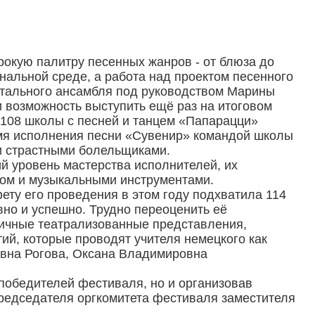
рокую палитру песенных жанров - от блюза до
нальной среде, а работа над проектом песенного
нтального ансамбля под руководством Марины
 возможность выступить ещё раз на итоговом
 108 школы с песней и танцем «Папарацци»
емя исполнения песни «Сувенир» командой школы
и страстными болельщиками.
 уровень мастерства исполнителей, их
сом и музыкальными инструментами.
ету его проведения в этом году подхватила 114
вно и успешно. Трудно переоценить её
зличные театрализованные представления,
ий, которые проводят учителя немецкого как
овна Рогова, Оксана Владимировна
о победителей фестиваля, но и организовав
редседателя оргкомитета фестиваля заместителя