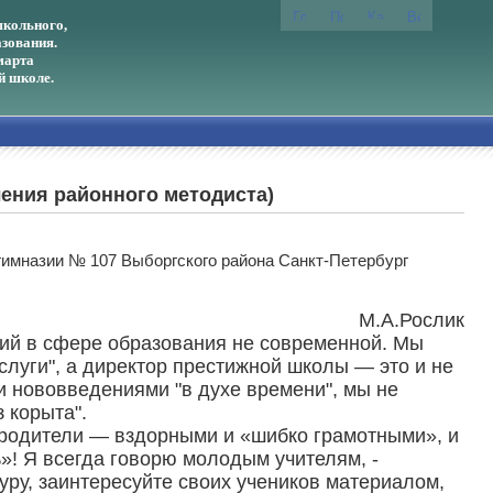
кольного,
зования.
марта
й школе.
ления районного методиста)
гимназии № 107 Выборгского района Санкт-Петербург
М.А.Рослик
ций в сфере образования не современной. Мы
слуги", а директор престижной школы — это и не
ми нововведениями "в духе времени", мы не
 корыта".
 и родители — вздорными и «шибко грамотными», и
ь»! Я всегда говорю молодым учителям, -
туру, заинтересуйте своих учеников материалом,