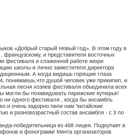
ков «Добрый старый Новый год». В этом году в
, французскому, и представители восточных
ции фестиваля и слаженной работе жюри
ацию школы и лично заместителя директора
адиционным. А когда видишь горящие глаза
, понимаешь,что душой человек уже прикипел, и
альная песня хозяев фестиваля объединила всех
ды могли бы позавидовать парижские кутюрье!
о ни одного фестиваля , когда бы ансамбль
о и очень задорно пели нам "китайские
ю и разновозрастный состав ансамбля - с 3 по
нда-победительница из 488 лицея. Подкупает в
офонов и фонограмм! Мечта организаторов