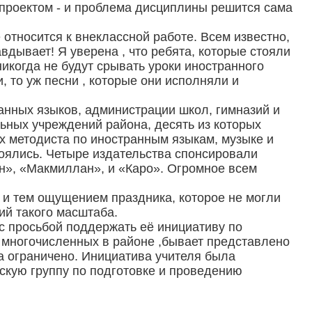
д проектом - и проблема дисциплины решится сама
относится к внеклассной работе. Всем известно,
авдывает! Я уверена , что ребята, которые стояли
никогда не будут срывать уроки иностранного
, то уж песни , которые они исполняли и
анных языков, администрации школ, гимназий и
льных учреждений района, десять из которых
ых методиста по иностранным языкам, музыке и
тоялись. Четыре издательства спонсировали
н», «Макмиллан», и «Каро». Огромное всем
и и тем ощущением праздника, которое не могли
ий такого масштаба.
с просьбой поддержать её инициативу по
х многочисленных в районе ,бывает представлено
а ограничено. Инициатива учителя была
скую группу по подготовке и проведению