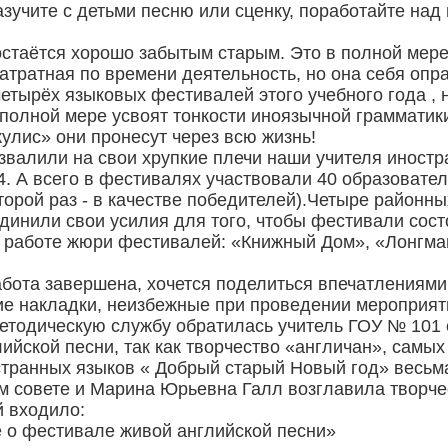
азучите с детьми песню или сценку, поработайте на
стаётся хорошо забытым старым. Это в полной мере 
затратная по времени деятельность, но она себя опр
четырёх языковых фестивалей этого учебного года , 
 полной мере усвоят тонкости иноязычной грамматики
кулис» они пронесут через всю жизнь!
звалили на свои хрупкие плечи наши учителя иностр
24. А всего в фестивалях участвовали 40 образовате
торой раз - в качестве победителей).Четыре районн
динили свои усилия для того, чтобы фестивали сос
в работе жюри фестивалей: «Книжный Дом», «Лонгма
 работа завершена, хочется поделиться впечатлениям
ие накладки, неизбежные при проведении мероприят
методическую службу обратилась учитель ГОУ № 101 
йской песни, так как творчество «англичан», самы
странных языков « Добрый старый Новый год» весьм
м совете и Марина Юрьевна Галл возглавила творче
й входило:
е о фестивале живой английской песни»