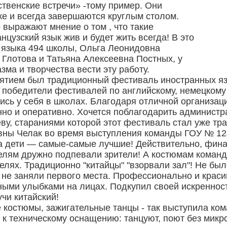
ественские встречи» -тому пример. Они
ке и всегда завершаются круглым столом.
выражают мнение о том , что такие
цузский язык жив и будет жить всегда! В это
 языка 494 школы, Ольга Леонидовна
Глотова и Татьяна Алексеевна Постных, у
зма и творчества вести эту работу.
тием был традиционный фестиваль иностранных язы
 победители фестивалей по английскому, немецкому 
ись у себя в школах. Благодаря отличной организа
но и оперативно. Хочется поблагодарить администр
у, стараниями которой этот фестиваль стал уже тр
вны Челак во время выступления команды ГОУ № 124
 а дети — самые-самые лучшие! Действительно, фин
телям дружно подпевали зрители! А костюмам коман
елях. Традиционно "китайцы" "взорвали зал"! Не был
 не заняли первого места. Профессионально и красив
ыми улыбками на лицах. Подкупил своей искренность
чи китайский!
костюмы, зажигательные танцы - так выступила кома
к техническому оснащению: танцуют, поют без микр