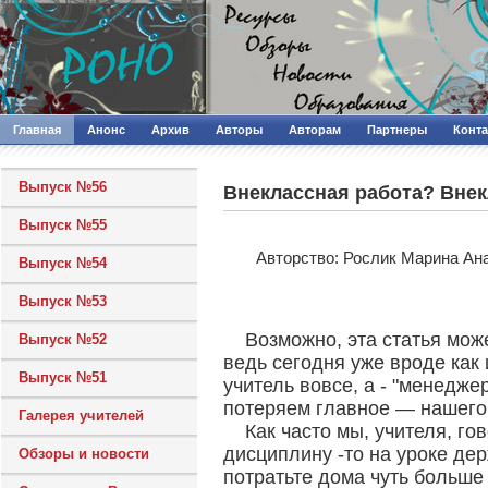
Главная
Анонс
Архив
Авторы
Авторам
Партнеры
Конт
Выпуск №56
Внеклассная работа? Внек
Выпуск №55
Авторcтво: Рослик Марина Ан
Выпуск №54
Выпуск №53
Возможно, эта статья мож
Выпуск №52
ведь сегодня уже вроде как 
Выпуск №51
учитель вовсе, а - "менедже
потеряем главное — нашего 
Галерея учителей
Как часто мы, учителя, г
дисциплину -то на уроке дер
Обзоры и новости
потратьте дома чуть больше 