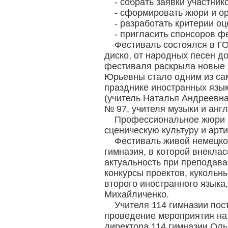
- собрать заявки участник
- сформировать жюри и о
- разработать критерии о
- пригласить спонсоров ф
Фестиваль состоялся в ГО
диско, от народных песен д
фестиваля раскрыла новые 
Юрьевны стало одним из са
празднике иностранных язы
(учитель Наталья Андреевна
№ 97, учителя музыки и анг
Профессиональное жюри о
сценическую культуру и арт
Фестиваль живой немецкой
гимназия, в которой внекла
актуальность при преподава
конкурсы проектов, кукольн
второго иностранного язык
Михайличенко.
Учителя 114 гимназии пос
проведение мероприятия на 
директора 114 гимназии Оль